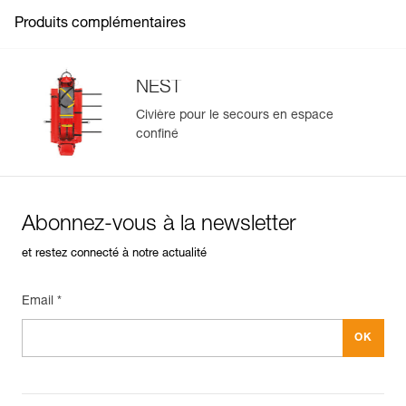
d'accroche verticaux pour s'adapter facilement au mode
Conditionnement : 1
Voir tous les contenus techniques
Produits complémentaires
d'évacuation.
Possibilité d'associer le dispositif d'inclinaison avec un kit
de mouflage JAG SYSTEM 2 m pour incliner la civière
avec précision.
NEST
Civière pour le secours en espace
confiné
Abonnez-vous à la newsletter
et restez connecté à notre actualité
Email *