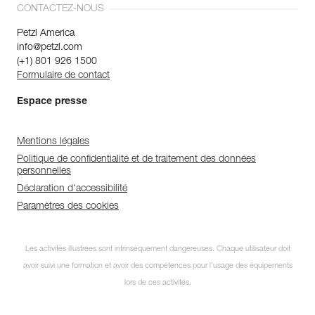
CONTACTEZ-NOUS
Petzl America
info@petzl.com
(+1) 801 926 1500
Formulaire de contact
Espace presse
Mentions légales
Politique de confidentialité et de traitement des données
personnelles
Déclaration d'accessibilité
Paramètres des cookies
Les activités illustrées sont intrinsèquement dangereuses. Chaque utilisateur doit
avoir suivi une formation et avoir des compétences pour l’usage des équipements
lors de ces activités.