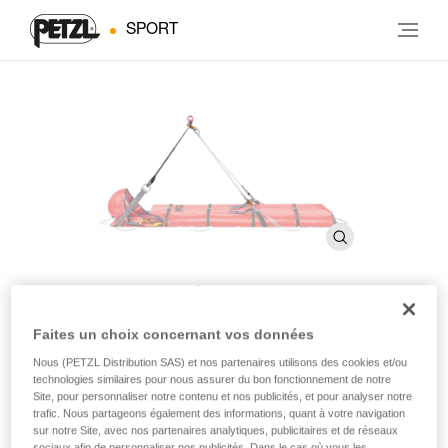
SPORT
STEF
Faites un choix concernant vos données
Nous (PETZL Distribution SAS) et nos partenaires utilisons des cookies et/ou
technologies similaires pour nous assurer du bon fonctionnement de notre
Dispositif d’inclinaison pour civière NEST
Site, pour personnaliser notre contenu et nos publicités, et pour analyser notre
trafic. Nous partageons également des informations, quant à votre navigation
sur notre Site, avec nos partenaires analytiques, publicitaires et de réseaux
Le dispositif d'inclinaison STEF raccorde les trois points de
sociaux afin de personnaliser nos publicités. Dans le cas où vous les