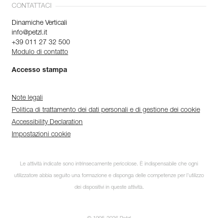
CONTATTACI
Dinamiche Verticali
info@petzl.it
+39 011 27 32 500
Modulo di contatto
Accesso stampa
Note legali
Politica di trattamento dei dati personali e di gestione dei cookie
Accessibility Declaration
Impostazioni cookie
Le attività indicate sono intrinsecamente pericolose. È indispensabile che ogni
utilizzatore abbia seguito una formazione e disponga delle competenze per l’utilizzo
dei dispositivi in queste attività.