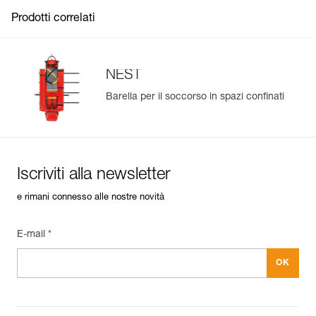
aggancio verticali per adattarsi facilmente alla modalità di
Confezione : 1
See all technical content
Prodotti correlati
evacuazione.
Possibilità di abbinare il dispositivo d’inclinazione con un
kit di recupero JAG SYSTEM 2 m per inclinare la barella
con precisione.
NEST
Barella per il soccorso in spazi confinati
Iscriviti alla newsletter
e rimani connesso alle nostre novità
E-mail *