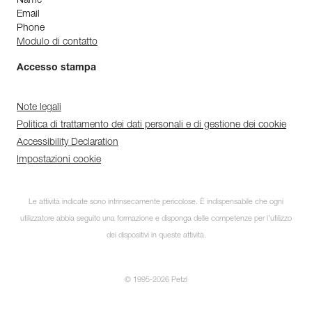
Name
Email
Phone
Modulo di contatto
Accesso stampa
Note legali
Politica di trattamento dei dati personali e di gestione dei cookie
Accessibility Declaration
Impostazioni cookie
Le attività indicate sono intrinsecamente pericolose. È indispensabile che ogni
utilizzatore abbia seguito una formazione e disponga delle competenze per l’utilizzo
dei dispositivi in queste attività.
© 1995-2026 Petzl