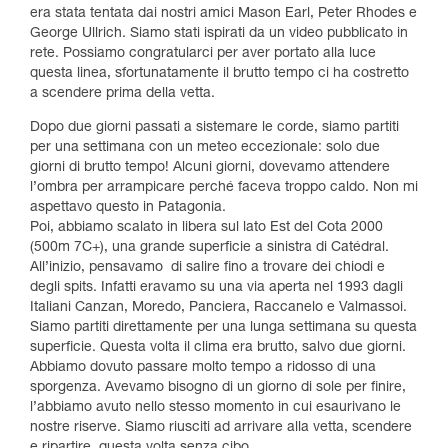
era stata tentata dai nostri amici Mason Earl, Peter Rhodes e
George Ullrich. Siamo stati ispirati da un video pubblicato in
rete. Possiamo congratularci per aver portato alla luce
questa linea, sfortunatamente il brutto tempo ci ha costretto
a scendere prima della vetta.
Dopo due giorni passati a sistemare le corde, siamo partiti
per una settimana con un meteo eccezionale: solo due
giorni di brutto tempo! Alcuni giorni, dovevamo attendere
l’ombra per arrampicare perché faceva troppo caldo. Non mi
aspettavo questo in Patagonia.
Poi, abbiamo scalato in libera sul lato Est del Cota 2000
(500m 7C+), una grande superficie a sinistra di Catédral.
All’inizio, pensavamo di salire fino a trovare dei chiodi e
degli spits. Infatti eravamo su una via aperta nel 1993 dagli
Italiani Canzan, Moredo, Panciera, Raccanelo e Valmassoi.
Siamo partiti direttamente per una lunga settimana su questa
superficie. Questa volta il clima era brutto, salvo due giorni.
Abbiamo dovuto passare molto tempo a ridosso di una
sporgenza. Avevamo bisogno di un giorno di sole per finire,
l’abbiamo avuto nello stesso momento in cui esaurivano le
nostre riserve. Siamo riusciti ad arrivare alla vetta, scendere
e ripartire, questa volta senza cibo.