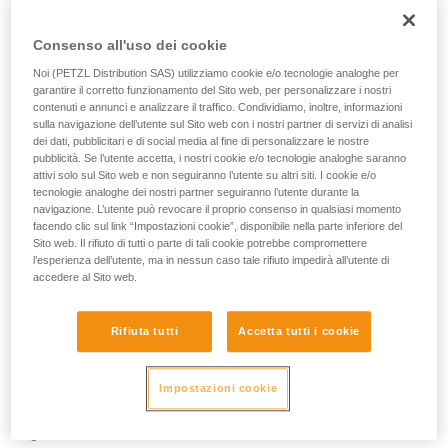
Consenso all'uso dei cookie
Noi (PETZL Distribution SAS) utilizziamo cookie e/o tecnologie analoghe per
garantire il corretto funzionamento del Sito web, per personalizzare i nostri
contenuti e annunci e analizzare il traffico. Condividiamo, inoltre, informazioni
sulla navigazione dell’utente sul Sito web con i nostri partner di servizi di analisi
dei dati, pubblicitari e di social media al fine di personalizzare le nostre
pubblicità. Se l’utente accetta, i nostri cookie e/o tecnologie analoghe saranno
attivi solo sul Sito web e non seguiranno l’utente su altri siti. I cookie e/o
tecnologie analoghe dei nostri partner seguiranno l’utente durante la
navigazione. L’utente può revocare il proprio consenso in qualsiasi momento
facendo clic sul link “Impostazioni cookie”, disponibile nella parte inferiore del
Sito web. Il rifiuto di tutti o parte di tali cookie potrebbe compromettere
l’esperienza dell’utente, ma in nessun caso tale rifiuto impedirà all’utente di
accedere al Sito web.
Quindi ho raggiunto El Chalten. Dopo una breve attesa per
Rifiuta tutti
Accetta tutti i cookie
via delle condizioni meteo sfavorevoli, ho scalato con
Stephane Hanssens la leggendaria via Ragni sul Cerro Torre.
E’ stato un gran momento per noi perché avevamo poca
Impostazioni cookie
esperienza sul ghiaccio e sul misto. E’ stato incredibile poter
arrampicare attraverso tunnel e altre strane forme di
ghiaccio. E’ stata incredibile la sensazione di trovarsi sulla