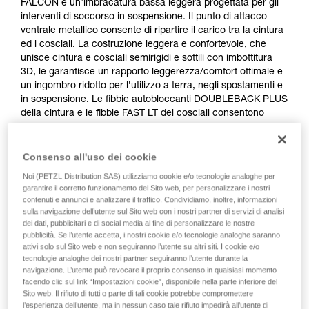
FALCON è un’imbracatura bassa leggera progettata per gli
interventi di soccorso in sospensione. Il punto di attacco
ventrale metallico consente di ripartire il carico tra la cintura
ed i cosciali. La costruzione leggera e confortevole, che
unisce cintura e cosciali semirigidi e sottili con imbottitura
3D, le garantisce un rapporto leggerezza/comfort ottimale e
un ingombro ridotto per l’utilizzo a terra, negli spostamenti e
in sospensione. Le fibbie autobloccanti DOUBLEBACK PLUS
della cintura e le fibbie FAST LT dei cosciali consentono
d’indossarla e regolarla in modo semplice e rapido. La fibbia
posteriore permette d’installare un pettorale TOP o TOP
CROLL L.
Consenso all'uso dei cookie
Noi (PETZL Distribution SAS) utilizziamo cookie e/o tecnologie analoghe per
garantire il corretto funzionamento del Sito web, per personalizzare i nostri
contenuti e annunci e analizzare il traffico. Condividiamo, inoltre, informazioni
sulla navigazione dell’utente sul Sito web con i nostri partner di servizi di analisi
dei dati, pubblicitari e di social media al fine di personalizzare le nostre
pubblicità. Se l’utente accetta, i nostri cookie e/o tecnologie analoghe saranno
attivi solo sul Sito web e non seguiranno l’utente su altri siti. I cookie e/o
tecnologie analoghe dei nostri partner seguiranno l’utente durante la
navigazione. L’utente può revocare il proprio consenso in qualsiasi momento
facendo clic sul link “Impostazioni cookie”, disponibile nella parte inferiore del
Sito web. Il rifiuto di tutti o parte di tali cookie potrebbe compromettere
l’esperienza dell’utente, ma in nessun caso tale rifiuto impedirà all’utente di