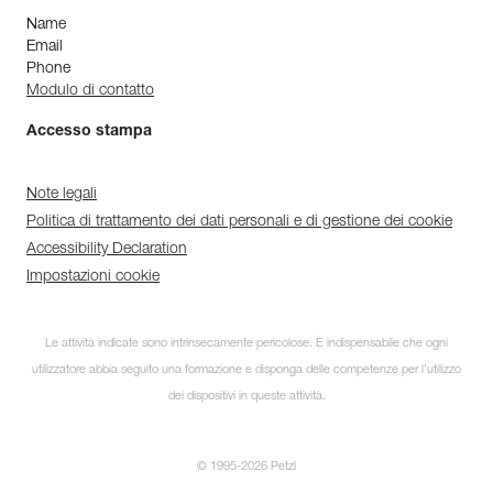
Name
Email
Phone
Modulo di contatto
Accesso stampa
Note legali
Politica di trattamento dei dati personali e di gestione dei cookie
Accessibility Declaration
Impostazioni cookie
Le attività indicate sono intrinsecamente pericolose. È indispensabile che ogni
utilizzatore abbia seguito una formazione e disponga delle competenze per l’utilizzo
dei dispositivi in queste attività.
© 1995-2026 Petzl