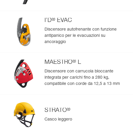
Colore(i) : nero
Taglia : 1
Girovita : 70-93 cm
®
I’D
EVAC
Girocoscia : 47-62 cm
Peso : 915 g
Discensore autofrenante con funzione
Garanzia : 3 anni
antipanico per le evacuazioni su
Confezione : 1
ancoraggio
Codice : C038DA04
Colore(i) : nero
Taglia : 2
®
MAESTRO
L
Girovita : 83-120 cm
Discensore con carrucola bloccante
Girocoscia : 50-65 cm
Peso : 945 g
integrata per carichi fino a 280 kg,
Garanzia : 3 anni
compatibile con corde da 12,5 a 13 mm
Confezione : 1
®
STRATO
Casco leggero