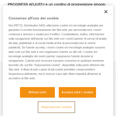
PROGRESS ADJUST-I è un cordino di progressione singolo
regolabile che, in abbinamento a un altro cordino, consente
il collegamento permanente in tutti i tipi di progressione
Consenso all'uso dei cookie
(risalita su corda, spostamento su corrimano...). Grazie al
bloccante ADJUST, la lunghezza si adatta molto facilmente e
Noi (PETZL Distribution SAS) utilizziamo cookie e/o tecnologie analoghe per
garantire il corretto funzionamento del Sito web, per personalizzare i nostri
rapidamente. Reversibile, il bloccante ADJUST può essere
contenuti e annunci e analizzare il traffico. Condividiamo, inoltre, informazioni
posizionato sull’ancoraggio o sul punto di attacco ventrale
sulla navigazione dell’utente sul Sito web con i nostri partner di servizi di analisi
dell’imbracatura. Gli accessori CAPTIV ADJUST e STUART
dei dati, pubblicitari e di social media al fine di personalizzare le nostre
mantengono i connettori in posizione corretta per facilitare il
pubblicità. Se l’utente accetta, i nostri cookie e/o tecnologie analoghe saranno
moschettonaggio.
attivi solo sul Sito web e non seguiranno l’utente su altri siti. I cookie e/o
tecnologie analoghe dei nostri partner seguiranno l’utente durante la
navigazione. L’utente può revocare il proprio consenso in qualsiasi momento
facendo clic sul link “Impostazioni cookie”, disponibile nella parte inferiore del
Descrizione
Sito web. Il rifiuto di tutti o parte di tali cookie potrebbe compromettere
l’esperienza dell’utente, ma in nessun caso tale rifiuto impedirà all’utente di
accedere al Sito web.
Cordino singolo regolabile che, in abbinamento a un altro
Specifiche tecniche
cordino, consente il collegamento permanente in ogni tipo
di progressione:
Rifiuta tutti
Accetta tutti i cookie
Peso: 185 g
Informazioni tecniche
- risalita su corda: cordino per collegare un bloccante
Materiali: alluminio, poliammide, poliestere, polietilene ad
maniglia ASCENSION, cordino di progressione
Libretto d'uso
alta densità (PEHD), elastomero
PROGRESS ADJUST-I per consentire di regolare la
Impostazioni cookie
Ispezione
Scarica il pdf technical-notice-PROGRESS-ADJUST-I-1
lunghezza del cordino nel superamento di frazionamenti,
Lunghezza: fino a 100 cm
- spostamento su corrimano: cordini della stessa