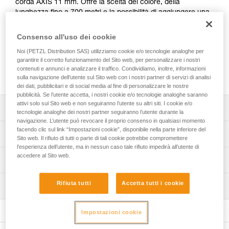
corda AXIS 11 mm. Offre la scelta del colore, della
lunghezza fino a 700 metri e la possibilità di aggiungere una
terminazione cucita manufatta ad una o entrambe le
estremità. Le marcature di capocorda possono anche
Consenso all'uso dei cookie
essere personalizzate con un etichetta con guaina
Noi (PETZL Distribution SAS) utilizziamo cookie e/o tecnologie analoghe per
termoretraibile o con un puntale rigido marcato al laser. La
garantire il corretto funzionamento del Sito web, per personalizzare i nostri
corda AXIS 11 mm CUSTOM è confezionata singolarmente
contenuti e annunci e analizzare il traffico. Condividiamo, inoltre, informazioni
per una soluzione pronta all’uso.
sulla navigazione dell’utente sul Sito web con i nostri partner di servizi di analisi
dei dati, pubblicitari e di social media al fine di personalizzare le nostre
pubblicità. Se l’utente accetta, i nostri cookie e/o tecnologie analoghe saranno
attivi solo sul Sito web e non seguiranno l’utente su altri siti. I cookie e/o
Descrizione
tecnologie analoghe dei nostri partner seguiranno l’utente durante la
navigazione. L’utente può revocare il proprio consenso in qualsiasi momento
Scelta del colore della corda: bianco, giallo, nero, blu,
facendo clic sul link “Impostazioni cookie”, disponibile nella parte inferiore del
Specifiche tecniche
Sito web. Il rifiuto di tutti o parte di tali cookie potrebbe compromettere
rosso o arancio.
l’esperienza dell’utente, ma in nessun caso tale rifiuto impedirà all’utente di
Scelta della lunghezza della corda: possibilità di ordinare
Diametro: 11 mm
accedere al Sito web.
Informazioni tecniche
una corda nella lunghezza desiderata, tra 2 e 700 metri.
Materiali: poliestere, poliammide
Libretto d'uso
Scelta delle terminazioni alle estremità della corda:
Rifiuta tutti
Accetta tutti i cookie
Certificazione(i): CE EN 1891 type A, UKCA, NFPA 2500
Ispezione
Scarica il pdf technical-notice-CORDES-SEMI-STAT
- senza terminazione,
Technical Use, EAC, XF 494: FZL-S-Q11, ANSI Z459.1
- una terminazione cucita manufatta ad una estremità,
Dichiarazione di conformità
Procedura di verifica del DPI
Peso al metro: 82 g
- una terminazione cucita manufatta ad entrambe le
Scarica il pdf UKCA-Declaration-R074YAXX-AXIS
Impostazioni cookie
Scarica il pdf verif-EPI-cordes-procedure-IT
estremità.
Scarica il pdf UE-declaration-R074-AXIS
Resistenza con nodo a otto: 19 kN