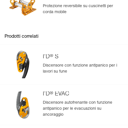
produzione.
Protezione reversibile su cuscinetti per
corda mobile
Per saperne di più
Prodotti correlati
®
I’D
S
Discensore con funzione antipanico per i
lavori su fune
®
I’D
EVAC
Discensore autofrenante con funzione
antipanico per le evacuazioni su
ancoraggio