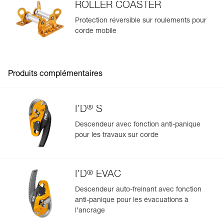
existantes.
ROLLER COASTER
Voir l'historique d'un produit à partir de sa date de
Protection réversible sur roulements pour
fabrication.
corde mobile
En savoir plus
Produits complémentaires
®
I’D
S
Descendeur avec fonction anti-panique
pour les travaux sur corde
®
I’D
EVAC
Descendeur auto-freinant avec fonction
anti-panique pour les évacuations à
l’ancrage