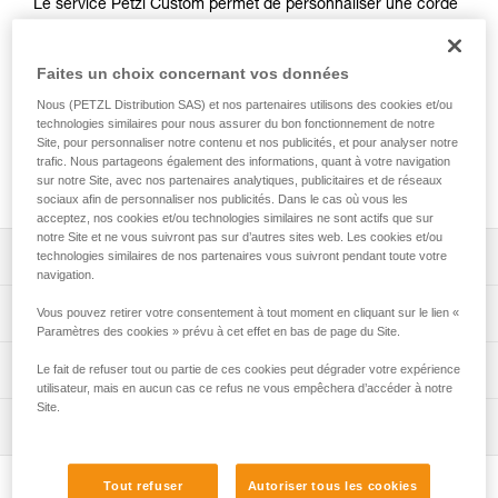
Le service Petzl Custom permet de personnaliser une corde
AXIS 11 mm. Il offre le choix de la couleur, de la longueur
jusqu'à 700 mètres et la possibilité d'ajouter une terminaison
cousue manufacturée à l’une ou aux deux extrémités. Les
Faites un choix concernant vos données
marquages en bout de corde peuvent aussi être
Nous (PETZL Distribution SAS) et nos partenaires utilisons des cookies et/ou
personnalisés par une étiquette avec gaine
technologies similaires pour nous assurer du bon fonctionnement de notre
thermorétractable ou par un embout rigide marqué au laser.
Site, pour personnaliser notre contenu et nos publicités, et pour analyser notre
La corde AXIS 11 mm CUSTOM est conditionnée
trafic. Nous partageons également des informations, quant à votre navigation
sur notre Site, avec nos partenaires analytiques, publicitaires et de réseaux
individuellement pour une solution prête à l'emploi.
sociaux afin de personnaliser nos publicités. Dans le cas où vous les
acceptez, nos cookies et/ou technologies similaires ne sont actifs que sur
notre Site et ne vous suivront pas sur d’autres sites web. Les cookies et/ou
Descriptif
technologies similaires de nos partenaires vous suivront pendant toute votre
navigation.
Choix de la couleur de la corde : blanc, jaune, noir, bleu,
Spécifications techniques
Vous pouvez retirer votre consentement à tout moment en cliquant sur le lien «
rouge ou orange.
Paramètres des cookies » prévu à cet effet en bas de page du Site.
Choix de la longueur de la corde : possibilité de
Diamètre: 11 mm
Informations techniques
Le fait de refuser tout ou partie de ces cookies peut dégrader votre expérience
commander une corde à la longueur souhaitée au mètre
utilisateur, mais en aucun cas ce refus ne vous empêchera d’accéder à notre
Matière(s): polyester, polyamide
près, entre 2 et 700 mètres.
Site.
Notice
Certification(s): CE EN 1891 type A, UKCA, NFPA 2500
Inspection
Télécharger le pdf technical-notice-CORDES-SEMI-STAT
Choix des terminaisons aux extrémités de la corde :
Technical Use, EAC, XF 494: FZL-S-Q11, ANSI Z459.1
- sans terminaison,
Déclaration de conformité
Procédure de vérification EPI
Poids au mètre: 82 g
- une terminaison cousue manufacturée à l’une des
Télécharger le pdf UKCA-Declaration-R074YAXX-AXIS
Tout refuser
Autoriser tous les cookies
Télécharger le pdf verif-EPI-cordes-procedure-FR