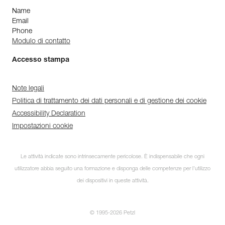
Name
Email
Phone
Modulo di contatto
Accesso stampa
Note legali
Politica di trattamento dei dati personali e di gestione dei cookie
Accessibility Declaration
Impostazioni cookie
Le attività indicate sono intrinsecamente pericolose. È indispensabile che ogni
utilizzatore abbia seguito una formazione e disponga delle competenze per l’utilizzo
dei dispositivi in queste attività.
© 1995-2026 Petzl