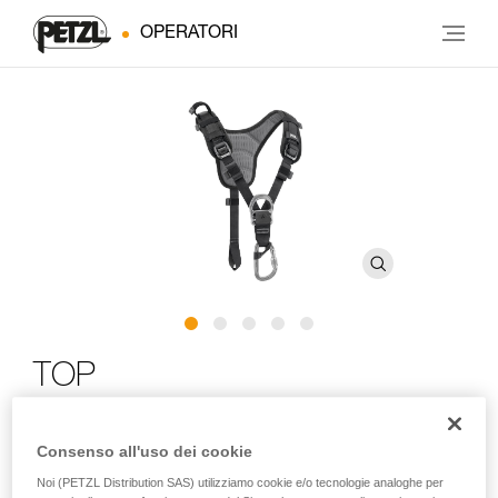
OPERATORI
TOP
Pettorale per imbracatura bassa
Consenso all'uso dei cookie
Il pettorale TOP consente di trasformare le imbracature
Noi (PETZL Distribution SAS) utilizziamo cookie e/o tecnologie analoghe per