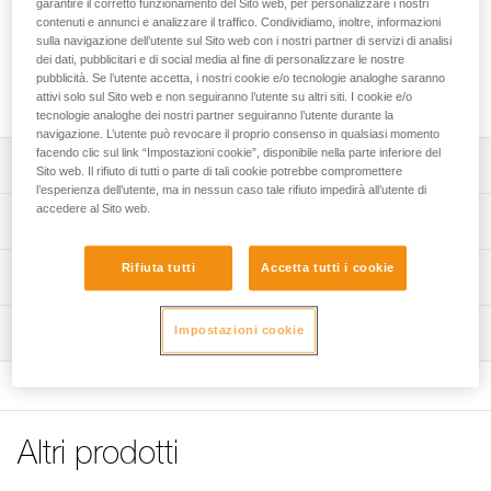
garantire il corretto funzionamento del Sito web, per personalizzare i nostri
basse AVAO SIT, AVAO SIT FAST, FALCON e FALCON
contenuti e annunci e analizzare il traffico. Condividiamo, inoltre, informazioni
MOUNTAIN in imbracature anticaduta. Le bretelle imbottite
sulla navigazione dell’utente sul Sito web con i nostri partner di servizi di analisi
sono separate dal collo per limitare gli sfregamenti. In caso
dei dati, pubblicitari e di social media al fine di personalizzare le nostre
di carico sulla cintura, il pettorale TOP assume questo carico
pubblicità. Se l’utente accetta, i nostri cookie e/o tecnologie analoghe saranno
e lo ripartisce sulle spalle.
attivi solo sul Sito web e non seguiranno l’utente su altri siti. I cookie e/o
tecnologie analoghe dei nostri partner seguiranno l’utente durante la
navigazione. L’utente può revocare il proprio consenso in qualsiasi momento
facendo clic sul link “Impostazioni cookie”, disponibile nella parte inferiore del
Descrizione
Sito web. Il rifiuto di tutti o parte di tali cookie potrebbe compromettere
l’esperienza dell’utente, ma in nessun caso tale rifiuto impedirà all’utente di
accedere al Sito web.
Trasforma le imbracature basse AVAO SIT, AVAO SIT
Specifiche tecniche
FAST, FALCON e FALCON MOUNTAIN in imbracature
anticaduta.
Punto di attacco sternale: collegamento di un sistema di
Rifiuta tutti
Accetta tutti i cookie
Informazioni tecniche
Costruzione confortevole:
arresto caduta.
- le bretelle separate dal collo limitano gli sfregamenti,
Dichiarazione di conformità
Certificazioni: CE EN 361 (con imbracatura bassa AVAO
- le fettucce sottili e scorrevoli consentono maggiore
Impostazioni cookie
Ispezione
Scarica il pdf CE_UE-Declaration-TOP_C081AB0X
SIT, AVAO SIT FAST, FALCON, FALCON MOUNTAIN)
libertà e facilità di movimento,
Consigli per la manutenzione del materiale Petzl
Procedura di verifica del DPI
Materiali: poliammide, poliestere, alluminio, acciaio
- tutta la zona di contatto è con imbottitura preformata,
Scarica il pdf Maintenance tips
Scarica il pdf verif-EPI-harnais-PRO-procedure-IT
rivestita con tessuto traspirante e consente all’utilizzatore
Dettagli codice
di spostarsi e lavorare comodamente.
FAQ
Verifica del prodotto
FAQ
Altri prodotti
Codice : C081AB00
Installazione semplificata:
Scarica il pdf verif-EPI-harnais-PRO-suivi-IT
Colore(i) : nero, giallo
- s’installa nella parte posteriore dell’imbracatura sulla
See all technical content