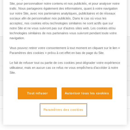
AVAO SIT, AVAO SIT FAST, FALCON et FALCON MOUNTAIN
Site, pour personnaliser notre contenu et nos publicités, et pour analyser notre
en harnais d'antichute. Les bretelles en mousse sont
trafic. Nous partageons également des informations, quant à votre navigation
écartées du tour de cou pour limiter les frottements. Le torse
sur notre Site, avec nos partenaires analytiques, publicitaires et de réseaux
sociaux afin de personnaliser nos publicités. Dans le cas où vous les
TOP permet, en cas de charge sur la ceinture, de reprendre
acceptez, nos cookies et/ou technologies similaires ne sont actifs que sur
cette charge et de la répartir sur les épaules.
notre Site et ne vous suivront pas sur d’autres sites web. Les cookies et/ou
technologies similaires de nos partenaires vous suivront pendant toute votre
navigation.
Descriptif
Vous pouvez retirer votre consentement à tout moment en cliquant sur le lien «
Paramètres des cookies » prévu à cet effet en bas de page du Site.
Transforme les harnais cuissards AVAO SIT, AVAO SIT
Spécifications techniques
FAST, FALCON et FALCON MOUNTAIN en harnais
Le fait de refuser tout ou partie de ces cookies peut dégrader votre expérience
d’antichute.
utilisateur, mais en aucun cas ce refus ne vous empêchera d’accéder à notre
Point d'attache sternal: connexion d'un système d'arrêt
Site.
Informations techniques
Construction confortable :
des chutes.
- les bretelles, écartées du tour de cou, limitent les
Déclaration de conformité
Certification(s) : CE EN 361 (avec harnais cuissard AVAO
frottements,
Inspection
Télécharger le pdf CE_UE-Declaration-TOP_C081AB0X
SIT, AVAO SIT FAST, FALCON, FALCON MOUNTAIN)
- leurs sangles fines et coulissantes permettent plus de
Tout refuser
Autoriser tous les cookies
Conseils pour l'entretien de vos équipements
Procédure de vérification EPI
Matière(s): polyamide, polyester, aluminium, acier
liberté et d'aisance dans les mouvements,
Télécharger le pdf Maintenance tips
Télécharger le pdf verif-EPI-harnais-PRO-procedure-FR
- toute la zone de contact est en mousse préformée,
Spécifications référence(s)
Paramètres des cookies
doublée de tissu respirant et permet à l'utilisateur
FAQ
Fiche de suivi EPI
d'évoluer et de travailler confortablement.
FAQ
Autres produits
Référence : C081AB00
Télécharger le pdf verif-EPI-harnais-PRO-suivi-FR
Couleur(s) : noir, jaune
Mise en place simplifiée :
Voir tous les contenus techniques