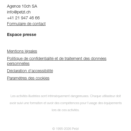
Agence 10ch SA
info@petzl.ch
+41 21 947 46 66
Formulaire de contact
Espace presse
Mentions légales
Politique de confidentialité et de traitement des données
personnelles
Déclaration d'accessibilité
Paramètres des cookies
Les activités illustrées sont intrinsèquement dangereuses. Chaque utilisateur doit
avoir suivi une formation et avoir des compétences pour l’usage des équipements
lors de ces activités.
© 1995-2026 Petzl