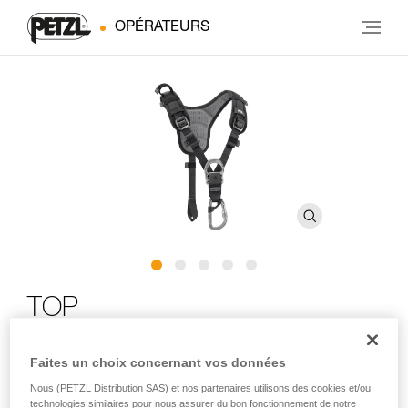
OPÉRATEURS
TOP
Torse pour harnais cuissard
Faites un choix concernant vos données
Nous (PETZL Distribution SAS) et nos partenaires utilisons des cookies et/ou
Le torse TOP permet de transformer les harnais cuissards
technologies similaires pour nous assurer du bon fonctionnement de notre