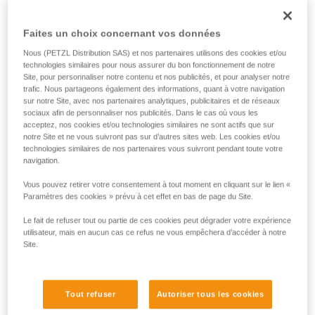
Dans cette vidéo Tony Lamiche, skieur de pente raide et
liées à votre activité. Il peut en exister d’autres
athlète Petzl, nous montre sa méthode.
que nous ne décrivons pas ici.
Faites un choix concernant vos données
Nous (PETZL Distribution SAS) et nos partenaires utilisons des cookies et/ou
Le premier réflexe doit être de s’assurer sur une broche ou
technologies similaires pour nous assurer du bon fonctionnement de notre
tout autre ancrage improvisé, car il y a un grand risque de
Site, pour personnaliser notre contenu et nos publicités, et pour analyser notre
perdre l’équilibre ou de glisser lors des nombreuses
trafic. Nous partageons également des informations, quant à votre navigation
manipulations de matériel.
sur notre Site, avec nos partenaires analytiques, publicitaires et de réseaux
sociaux afin de personnaliser nos publicités. Dans le cas où vous les
acceptez, nos cookies et/ou technologies similaires ne sont actifs que sur
Attention, Tony Lamiche utilise une technique personnelle
notre Site et ne vous suivront pas sur d’autres sites web. Les cookies et/ou
pour sangler ses crampons, qui présente un avantage de
technologies similaires de nos partenaires vous suivront pendant toute votre
navigation.
confort, mais un risque plus élevé d’accrocher les crampons
entre eux pendant la marche. Petzl recommande de
Vous pouvez retirer votre consentement à tout moment en cliquant sur le lien «
respecter la notice technique des crampons et d’apporter le
Paramètres des cookies » prévu à cet effet en bas de page du Site.
plus grand soin au réglage des crampons sur les chaussures
avant leur utilisation.
Le fait de refuser tout ou partie de ces cookies peut dégrader votre expérience
utilisateur, mais en aucun cas ce refus ne vous empêchera d’accéder à notre
Site.
Tout refuser
Autoriser tous les cookies