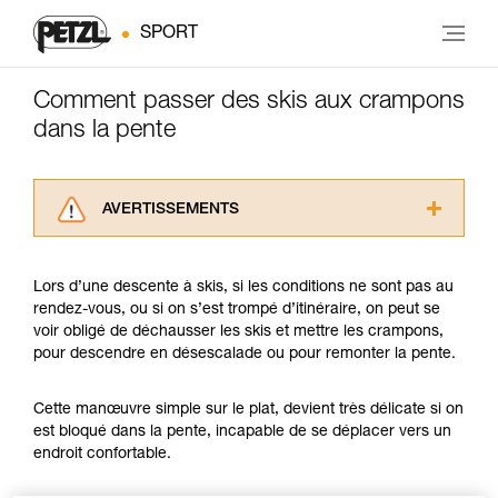
SPORT
Comment passer des skis aux crampons
dans la pente
AVERTISSEMENTS
Lisez attentivement les notices techniques des
produits utilisés dans ce conseil avant de le
Lors d’une descente à skis, si les conditions ne sont pas au
consulter. Vous devez avoir compris les
rendez-vous, ou si on s’est trompé d’itinéraire, on peut se
informations de la notice technique pour
voir obligé de déchausser les skis et mettre les crampons,
pouvoir comprendre ce complément
pour descendre en désescalade ou pour remonter la pente.
d’informations.
Maîtriser ces techniques nécessite une
formation et un entraînement spécifique. Validez
Cette manœuvre simple sur le plat, devient très délicate si on
avec un professionnel votre capacité à refaire
est bloqué dans la pente, incapable de se déplacer vers un
la manipulation, seul, en toute sécurité, avant
endroit confortable.
de la reproduire en autonomie.
Nous donnons des exemples de techniques