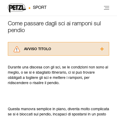
SPORT
Come passare dagli sci ai ramponi sul
pendio
AVVISO TITOLO
Leggere attentamente le istruzioni tecniche dei
prodotti utilizzati in questo consiglio prima di
Durante una discesa con gli sci, se le condizioni non sono al
consultarlo. Dovete aver compreso le
meglio, o se si è sbagliato itinerario, ci si può trovare
informazioni dell’istruzione tecnica per poter
obbligati a togliere gli sci e mettere i ramponi, per
capire queste ulteriori informazioni.
ridiscendere o risalire il pendio.
La padronanza di queste tecniche richiede una
formazione ed un addestramento specifico.
Verificate con un professionista la vostra
capacità di rifare la manovra, da soli, in piena
sicurezza, prima di riprodurla autonomamente.
Questa manovra semplice in piano, diventa molto complicata
Forniamo esempi di tecniche relative alla vostra
se si è bloccati sul pendio, incapaci di spostarsi in un posto
attività. Ne possono esistere altre che non