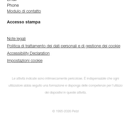
Phone
Modulo di contatto
Accesso stampa
Note legali
Politica di trattamento dei dati personali e di gestione dei cookie
Accessibility Declaration
Impostazioni cookie
Le attività indicate sono intrinsecamente pericolose. È indispensabile che ogni
utilizzatore abbia seguito una formazione e disponga delle competenze per l’utilizzo
dei dispositivi in queste attività.
© 1995-2026 Petzl