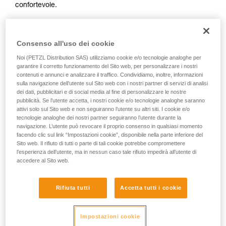
confortevole.
vengono qui descritte.
Consenso all'uso dei cookie
In questo video Tony Lamiche, sciatore di sci estremo e
Noi (PETZL Distribution SAS) utilizziamo cookie e/o tecnologie analoghe per
atleta Petzl, ci mostra il suo metodo.
garantire il corretto funzionamento del Sito web, per personalizzare i nostri
contenuti e annunci e analizzare il traffico. Condividiamo, inoltre, informazioni
sulla navigazione dell’utente sul Sito web con i nostri partner di servizi di analisi
dei dati, pubblicitari e di social media al fine di personalizzare le nostre
pubblicità. Se l’utente accetta, i nostri cookie e/o tecnologie analoghe saranno
attivi solo sul Sito web e non seguiranno l’utente su altri siti. I cookie e/o
Il primo riflesso deve essere quello di assicurarsi su un
tecnologie analoghe dei nostri partner seguiranno l’utente durante la
chiodo o ogni altro ancoraggio improvvisato, poiché c'è un
navigazione. L’utente può revocare il proprio consenso in qualsiasi momento
facendo clic sul link “Impostazioni cookie”, disponibile nella parte inferiore del
grande rischio di perdere l'equilibrio o scivolare durante le
Sito web. Il rifiuto di tutti o parte di tali cookie potrebbe compromettere
numerose manovre con il materiale.
l’esperienza dell’utente, ma in nessun caso tale rifiuto impedirà all’utente di
accedere al Sito web.
Rifiuta tutti
Accetta tutti i cookie
Attenzione, Tony Lamiche utilizza una tecnica personale per
allacciare i ramponi, che presenta un maggiore comfort, ma
Impostazioni cookie
un rischio più elevato d'incastrare i ramponi tra loro durante