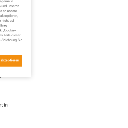
ngsgemäße
n und unseren
te an unsere
akzeptieren,
 nicht auf
Ihres
nk „Cookie-
es Teils dieser
e Ablehnung Sie
 akzeptieren
,
t in