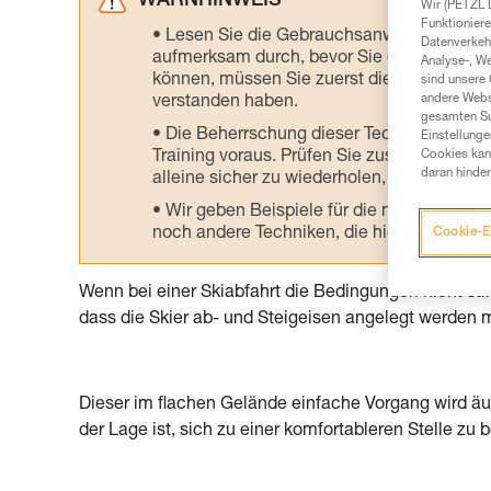
WARNHINWEIS
Wir (PETZL 
Funktioniere
Lesen Sie die Gebrauchsanweisungen der 
Datenverkehr
aufmerksam durch, bevor Sie diesen zu Ra
Analyse-, W
können, müssen Sie zuerst die in der Gebr
sind unsere 
andere Webs
verstanden haben.
gesamten Sur
Die Beherrschung dieser Techniken setzt
Einstellunge
Training voraus. Prüfen Sie zusammen mit e
Cookies kann
daran hinder
alleine sicher zu wiederholen, bevor Sie ih
Wir geben Beispiele für die mit Ihrer Akt
noch andere Techniken, die hier nicht bes
Cookie-E
Wenn bei einer Skiabfahrt die Bedingungen nicht sti
dass die Skier ab- und Steigeisen angelegt werden 
Dieser im flachen Gelände einfache Vorgang wird äuße
der Lage ist, sich zu einer komfortableren Stelle zu