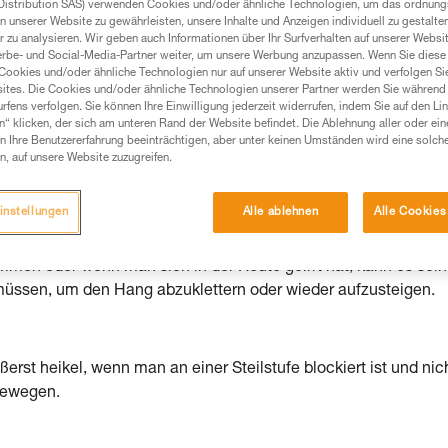
Distribution SAS) verwenden Cookies und/oder ähnliche Technologien, um das ordnu
n unserer Website zu gewährleisten, unsere Inhalte und Anzeigen individuell zu gestalte
Produkte, um die es in diesem Tech Tipp geht,
 zu analysieren. Wir geben auch Informationen über Ihr Surfverhalten auf unserer Websi
te ziehen. Um diese Zusatzinformationen verstehen zu
erbe- und Social-Media-Partner weiter, um unsere Werbung anzupassen. Wenn Sie diese 
auchsanweisung enthaltenen Informationen richtig
Cookies und/oder ähnliche Technologien nur auf unserer Website aktiv und verfolgen Sie
ites. Die Cookies und/oder ähnliche Technologien unserer Partner werden Sie während 
fens verfolgen. Sie können Ihre Einwilligung jederzeit widerrufen, indem Sie auf den Li
 eine entsprechende Ausbildung und ein spezielles
n“ klicken, der sich am unteren Rand der Website befindet. Die Ablehnung aller oder ein
inem Profi, ob Sie in der Lage sind, den Vorgang
 Ihre Benutzererfahrung beeinträchtigen, aber unter keinen Umständen wird eine solch
n, auf unsere Website zuzugreifen.
n eigenständig durchführen.
ivität verbundenen Techniken. Möglicherweise gibt es
chrieben werden.
instellungen
Alle ablehnen
Alle Cookies
mmen oder wenn man sich in der Route geirrt hat, kann es sein
müssen, um den Hang abzuklettern oder wieder aufzusteigen.
rst heikel, wenn man an einer Steilstufe blockiert ist und nich
 bewegen.