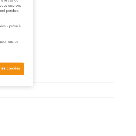
ns le cas où
 vous suivront
ront pendant
kies » prévu à
aucun cas ce
 les cookies