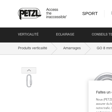
SPORT
VERTICALITÉ
ECLAIRAGE
CONSEILS T
Produits verticalité
Amarrages
GO 8 m
Faites un
Nous (PETZL 
assurer du b
notre trafic