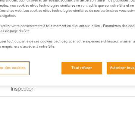
analytiques, publicitaires et de réseaux sociaux afin de personnaliser nos publicités. Da
eptez, nos cookies et/ou technologies similaires ne sont actifs que sur notre Site et ne
Trouvez un revendeur
tres sites web. Les cookies et/ou technologies similaires de nos partenaires vous suiv
navigation.
retirer votre consentement à tout moment en cliquant sur le lien « Paramètres des coo
 bas de page du Site.
efuser tout ou partie de ces cookies peut dégrader votre expérience utilisateur, mais en 
s empêchera d’accéder à notre Site.
es des cookies
Tout refuser
Autoriser tous
Inspection