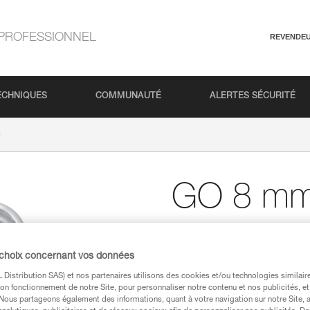
PROFESSIONNEL
REVENDE
ECHNIQUES
COMMUNAUTÉ
ALERTES SÉCURITÉ
m
GO 8 m
Maillon rapide de 8 mm
 choix concernant vos données
GO est un maillon rapide de 8
manière permanente une sangle
Distribution SAS) et nos partenaires utilisons des cookies et/ou technologies similai
à un relais, afin d'installer un
on fonctionnement de notre Site, pour personnaliser notre contenu et nos publicités, et
résistance.
. Nous partageons également des informations, quant à votre navigation sur notre Site, 