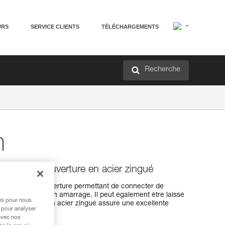
URS
SERVICE CLIENTS
TÉLÉCHARGEMENTS
Recherche
m
 à grande ouverture en acier zingué
 mm à grande ouverture permettant de connecter de
 de dégaine à un amarrage. Il peut également être laissé
res pour nous
 rappel. Le corps en acier zingué assure une excellente
 pour analyser
avec nos