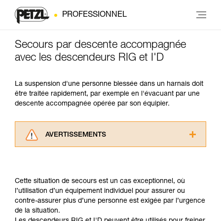
PROFESSIONNEL
Secours par descente accompagnée
avec les descendeurs RIG et I'D
La suspension d'une personne blessée dans un harnais doit
être traitée rapidement, par exemple en l'évacuant par une
descente accompagnée opérée par son équipier.
AVERTISSEMENTS
Lisez attentivement les notices techniques des
produits utilisés dans ce conseil avant de le
consulter. Vous devez avoir compris les
Cette situation de secours est un cas exceptionnel, où
informations de la notice technique pour
l’utilisation d’un équipement individuel pour assurer ou
pouvoir comprendre ce complément
contre-assurer plus d’une personne est exigée par l’urgence
d’informations.
de la situation.
Maîtriser ces techniques nécessite une