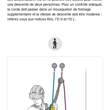
Les descendeurs RIG et I'D peuvent être utilisés pour freiner
formation et un entraînement spécifique. Validez
une descente de deux personnes. Pour un contrôle adéquat,
avec un professionnel votre capacité à refaire
la corde doit passer dans un mousqueton de freinage
la manipulation, seul, en toute sécurité, avant
supplémentaire et la vitesse de descente doit être modérée :
de la reproduire en autonomie.
référez-vous aux notices RIG, I’D S et I’D L.
Nous donnons des exemples de techniques
liées à votre activité. Il peut en exister d’autres
que nous ne décrivons pas ici.