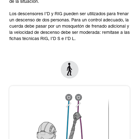
de la situación.
y un entrenamiento específico. Confirme a
través de un profesional su capacidad para
Los descensores I’D y RIG pueden ser utilizados para frenar
ejecutar estas técnicas, solo y con total
un descenso de dos personas. Para un control adecuado, la
seguridad, antes de ejecutarlas de forma
cuerda debe pasar por un mosquetón de frenado adicional y
autónoma.
la velocidad de descenso debe ser moderada: remítase a las
Damos ejemplos de técnicas relacionadas con
fichas técnicas RIG, I’D S e I’D L.
su actividad. Pueden existir otras que no
describimos aquí.