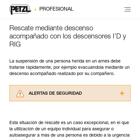
PROFESIONAL
Rescate mediante descenso
acompañado con los descensores I’D y
RIG
La suspensión de una persona herida en un arnés debe
tratarse rápidamente, por ejemplo evacuándola mediante un
descenso acompañado realizado por su compañero.
ALERTAS DE SEGURIDAD
Lea atentamente las fichas técnicas de los
productos utilizados en este consejo antes de
consultarlo. Usted debe comprender la
Esta situación de rescate es un caso excepcional, en el que
información de la ficha técnica para poder
la utilización de un equipo individual para asegurar o
comprender este complemento informativo.
autoasegurar a más de una persona es debido a la urgencia
Dominar estas técnicas requiere una formación