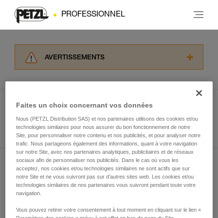
PROFESSIONNEL
AVERTISSEMENTS
Lisez attentivement les notices techniques des
produits utilisés dans ce conseil avant de le
consulter. Vous devez avoir compris les
informations de la notice technique pour
Faites un choix concernant vos données
pouvoir comprendre ce complément
Nous (PETZL Distribution SAS) et nos partenaires utilisons des cookies et/ou
Voir tous les conseils
d’informations.
technologies similaires pour nous assurer du bon fonctionnement de notre
Maîtriser ces techniques nécessite une
Site, pour personnaliser notre contenu et nos publicités, et pour analyser notre
formation et un entraînement spécifique. Validez
trafic. Nous partageons également des informations, quant à votre navigation
sur notre Site, avec nos partenaires analytiques, publicitaires et de réseaux
avec un professionnel votre capacité à refaire
sociaux afin de personnaliser nos publicités. Dans le cas où vous les
la manipulation, seul, en toute sécurité, avant
acceptez, nos cookies et/ou technologies similaires ne sont actifs que sur
Abonnez-vous à la newsletter
de la reproduire en autonomie.
notre Site et ne vous suivront pas sur d’autres sites web. Les cookies et/ou
Nous donnons des exemples de techniques
technologies similaires de nos partenaires vous suivront pendant toute votre
et restez connecté à notre actualité
liées à votre activité. Il peut en exister d’autres
navigation.
que nous ne décrivons pas ici.
Vous pouvez retirer votre consentement à tout moment en cliquant sur le lien «
Email *