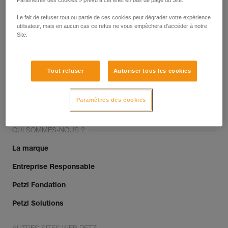
Paramètres des cookies » prévu à cet effet en bas de page du Site.
Le fait de refuser tout ou partie de ces cookies peut dégrader votre expérience
utilisateur, mais en aucun cas ce refus ne vous empêchera d’accéder à notre
Site.
Tout refuser
Autoriser tous les cookies
Rejoignez la communauté !
Paramètres des cookies
QUI SOMMES-NOUS ?
La marque
Entreprise Responsable
Petzl Fondation
Petzl Solutions