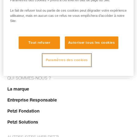
Paramètres des cookies » prévu à cet effet en bas de page du Site.
Le fait de refuser tout ou partie de ces cookies peut dégrader votre expérience
utilisateur, mais en aucun cas ce refus ne vous empêchera d’accéder à notre
Site.
Tout refuser
Autoriser tous les cookies
Rejoignez la communauté !
Paramètres des cookies
QUI SOMMES-NOUS ?
La marque
Entreprise Responsable
Petzl Fondation
Petzl Solutions