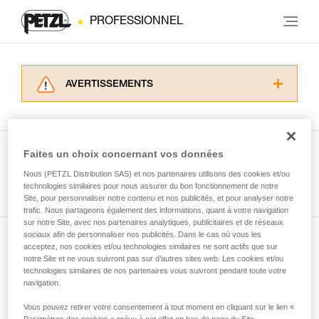
PROFESSIONNEL
AVERTISSEMENTS
Lisez attentivement les notices techniques des
produits utilisés dans ce conseil avant de le
consulter. Vous devez avoir compris les
informations de la notice technique pour
Faites un choix concernant vos données
pouvoir comprendre ce complément
Nous (PETZL Distribution SAS) et nos partenaires utilisons des cookies et/ou
Voir tous les conseils
d’informations.
technologies similaires pour nous assurer du bon fonctionnement de notre
Maîtriser ces techniques nécessite une
Site, pour personnaliser notre contenu et nos publicités, et pour analyser notre
formation et un entraînement spécifique. Validez
trafic. Nous partageons également des informations, quant à votre navigation
sur notre Site, avec nos partenaires analytiques, publicitaires et de réseaux
avec un professionnel votre capacité à refaire
sociaux afin de personnaliser nos publicités. Dans le cas où vous les
la manipulation, seul, en toute sécurité, avant
acceptez, nos cookies et/ou technologies similaires ne sont actifs que sur
Abonnez-vous à la newsletter
de la reproduire en autonomie.
notre Site et ne vous suivront pas sur d’autres sites web. Les cookies et/ou
Nous donnons des exemples de techniques
technologies similaires de nos partenaires vous suivront pendant toute votre
et restez connecté à notre actualité
liées à votre activité. Il peut en exister d’autres
navigation.
que nous ne décrivons pas ici.
Vous pouvez retirer votre consentement à tout moment en cliquant sur le lien «
Email *