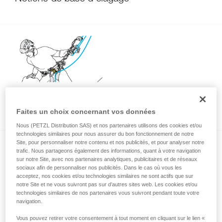
Techniques pour améliorer le retour de
branche en SRT
Faites un choix concernant vos données
Nous (PETZL Distribution SAS) et nos partenaires utilisons des cookies et/ou
technologies similaires pour nous assurer du bon fonctionnement de notre
Site, pour personnaliser notre contenu et nos publicités, et pour analyser notre
trafic. Nous partageons également des informations, quant à votre navigation
sur notre Site, avec nos partenaires analytiques, publicitaires et de réseaux
sociaux afin de personnaliser nos publicités. Dans le cas où vous les
acceptez, nos cookies et/ou technologies similaires ne sont actifs que sur
notre Site et ne vous suivront pas sur d’autres sites web. Les cookies et/ou
technologies similaires de nos partenaires vous suivront pendant toute votre
Mauvaise connexion du retour de corde sur
navigation.
le ZIGZAG utilisé en DdRT
Vous pouvez retirer votre consentement à tout moment en cliquant sur le lien «