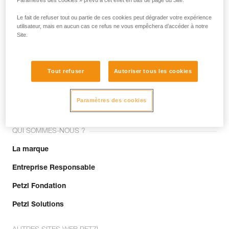
Paramètres des cookies » prévu à cet effet en bas de page du Site.
Le fait de refuser tout ou partie de ces cookies peut dégrader votre expérience
utilisateur, mais en aucun cas ce refus ne vous empêchera d’accéder à notre
Site.
Tout refuser
Autoriser tous les cookies
Rejoignez la communauté !
Paramètres des cookies
QUI SOMMES-NOUS ?
La marque
Entreprise Responsable
Petzl Fondation
Petzl Solutions