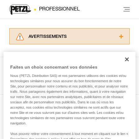
PROFESSIONNEL
AVERTISSEMENTS
Lisez attentivement les notices techniques des
produits utilisés dans ce conseil avant de le
consulter. Vous devez avoir compris les
informations de la notice technique pour
Faites un choix concernant vos données
pouvoir comprendre ce complément
Nous (PETZL Distribution SAS) et nos partenaires utilisons des cookies et/ou
Voir tous les conseils
d’informations.
technologies similaires pour nous assurer du bon fonctionnement de notre
Maîtriser ces techniques nécessite une
Site, pour personnaliser notre contenu et nos publicités, et pour analyser notre
formation et un entraînement spécifique. Validez
trafic. Nous partageons également des informations, quant à votre navigation
sur notre Site, avec nos partenaires analytiques, publicitaires et de réseaux
avec un professionnel votre capacité à refaire
sociaux afin de personnaliser nos publicités. Dans le cas où vous les
la manipulation, seul, en toute sécurité, avant
acceptez, nos cookies et/ou technologies similaires ne sont actifs que sur
Abonnez-vous à la newsletter
de la reproduire en autonomie.
notre Site et ne vous suivront pas sur d’autres sites web. Les cookies et/ou
Nous donnons des exemples de techniques
technologies similaires de nos partenaires vous suivront pendant toute votre
et restez connecté à notre actualité
liées à votre activité. Il peut en exister d’autres
navigation.
que nous ne décrivons pas ici.
Vous pouvez retirer votre consentement à tout moment en cliquant sur le lien «
Email *