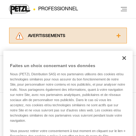
PROFESSIONNEL
AVERTISSEMENTS
Lisez attentivement les notices techniques des
produits utilisés dans ce conseil avant de le
consulter. Vous devez avoir compris les
informations de la notice technique pour
Faites un choix concernant vos données
pouvoir comprendre ce complément
Nous (PETZL Distribution SAS) et nos partenaires utilisons des cookies et/ou
Voir tous les conseils
d’informations.
technologies similaires pour nous assurer du bon fonctionnement de notre
Maîtriser ces techniques nécessite une
Site, pour personnaliser notre contenu et nos publicités, et pour analyser notre
formation et un entraînement spécifique. Validez
trafic. Nous partageons également des informations, quant à votre navigation
sur notre Site, avec nos partenaires analytiques, publicitaires et de réseaux
avec un professionnel votre capacité à refaire
sociaux afin de personnaliser nos publicités. Dans le cas où vous les
la manipulation, seul, en toute sécurité, avant
acceptez, nos cookies et/ou technologies similaires ne sont actifs que sur
Abonnez-vous à la newsletter
de la reproduire en autonomie.
notre Site et ne vous suivront pas sur d’autres sites web. Les cookies et/ou
Nous donnons des exemples de techniques
technologies similaires de nos partenaires vous suivront pendant toute votre
et restez connecté à notre actualité
liées à votre activité. Il peut en exister d’autres
navigation.
que nous ne décrivons pas ici.
Vous pouvez retirer votre consentement à tout moment en cliquant sur le lien «
Email *