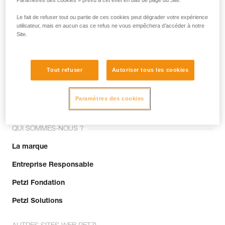
Paramètres des cookies » prévu à cet effet en bas de page du Site.
Le fait de refuser tout ou partie de ces cookies peut dégrader votre expérience
utilisateur, mais en aucun cas ce refus ne vous empêchera d’accéder à notre
Site.
Tout refuser
Autoriser tous les cookies
Rejoignez la communauté !
Paramètres des cookies
QUI SOMMES-NOUS ?
La marque
Entreprise Responsable
Petzl Fondation
Petzl Solutions