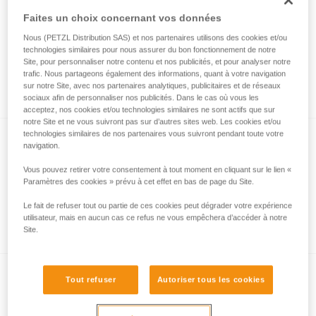
Faites un choix concernant vos données
Nous (PETZL Distribution SAS) et nos partenaires utilisons des cookies et/ou
NEW
technologies similaires pour nous assurer du bon fonctionnement de notre
Site, pour personnaliser notre contenu et nos publicités, et pour analyser notre
Secours sur pylône en poulie de renvoi
trafic. Nous partageons également des informations, quant à votre navigation
mobile avec REEVE
sur notre Site, avec nos partenaires analytiques, publicitaires et de réseaux
sociaux afin de personnaliser nos publicités. Dans le cas où vous les
acceptez, nos cookies et/ou technologies similaires ne sont actifs que sur
notre Site et ne vous suivront pas sur d’autres sites web. Les cookies et/ou
technologies similaires de nos partenaires vous suivront pendant toute votre
navigation.
Vous pouvez retirer votre consentement à tout moment en cliquant sur le lien «
Paramètres des cookies » prévu à cet effet en bas de page du Site.
Le fait de refuser tout ou partie de ces cookies peut dégrader votre expérience
Comment calculer le rapport de mouflage
utilisateur, mais en aucun cas ce refus ne vous empêchera d’accéder à notre
Site.
Tout refuser
Autoriser tous les cookies