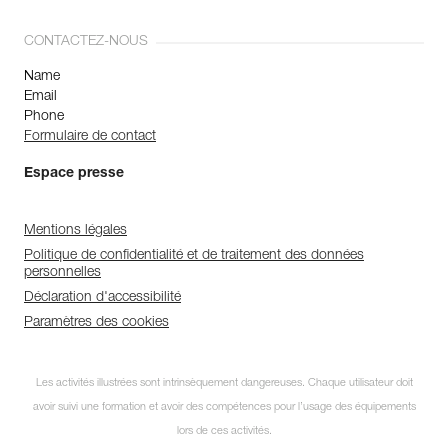
CONTACTEZ-NOUS
Name
Email
Phone
Formulaire de contact
Espace presse
Mentions légales
Politique de confidentialité et de traitement des données
personnelles
Déclaration d'accessibilité
Paramètres des cookies
Les activités illustrées sont intrinsèquement dangereuses. Chaque utilisateur doit
avoir suivi une formation et avoir des compétences pour l’usage des équipements
lors de ces activités.