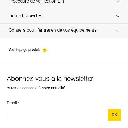
découvrez ePPEcentre
Procédure de vérification EPI
verif EPI-JAG SYSTEM-procedure_FR
Fiche de suivi EPI
verif EPI-JAG SYSTEM-suivi_FR
Conseils pour l'entretien de vos équipements
entretien-poulies-FR
Voir la page produit
Abonnez-vous à la newsletter
et restez connecté à notre actualité
Email *