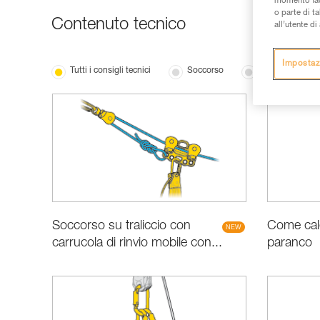
momento facen
o parte di t
Contenuto tecnico
all’utente d
Impostaz
Tutti i consigli tecnici
Soccorso
Le basi
Soccorso su traliccio con
Come calc
carrucola di rinvio mobile con...
paranco