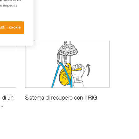
rifiuto di tutti
to impedirà
utti i cookie
 di un
Sistema di recupero con il RIG
..