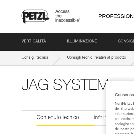
PROFESSION
VERTICALITÀ
ILLUMINAZIONE
CONSIGL
Consigli tecnici
Consigli tecnici relativi al prodotto
JAG SYSTEM
Consenso 
Noi (PETZL D
del Sito web,
informazioni 
Contenuto tecnico
Informazioni tecn
e di social m
analoghe sar
dei nostri p