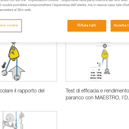
do clic sul link “Impostazioni cookie”, disponibile nella parte inferiore del Sito web. Il 
ali cookie potrebbe compromettere l’esperienza dell’utente, ma in nessun caso tale rifiu
i accedere al Sito web.
ioni cookie
Rifiuta tutti
Accetta t
Prestazioni e informazioni prodotti
Novità
olare il rapporto del
Test di efficacia e rendimento
paranco con MAESTRO, I’D.