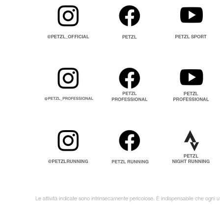
Le attività indicate sono intrinsecamente pericolose. È indispensabile che ogni uti