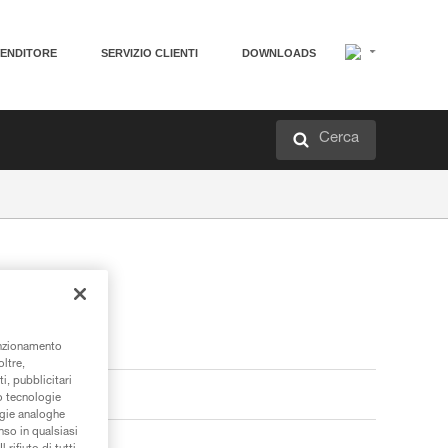
VENDITORE
SERVIZIO CLIENTI
DOWNLOADS
Cerca
unzionamento
oltre,
i, pubblicitari
/o tecnologie
ogie analoghe
nso in qualsiasi