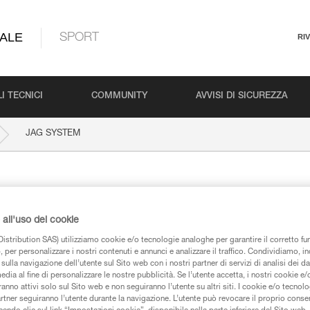
ALE
SPORT
RI
I TECNICI
COMMUNITY
AVVISI DI SICUREZZA
JAG SYSTEM
all'uso dei cookie
istribution SAS) utilizziamo cookie e/o tecnologie analoghe per garantire il corretto f
 per personalizzare i nostri contenuti e annunci e analizzare il traffico. Condividiamo, in
sulla navigazione dell’utente sul Sito web con i nostri partner di servizi di analisi dei dat
iche
edia al fine di personalizzare le nostre pubblicità. Se l’utente accetta, i nostri cookie e
anno attivi solo sul Sito web e non seguiranno l’utente su altri siti. I cookie e/o tecnol
artner seguiranno l’utente durante la navigazione. L’utente può revocare il proprio conse