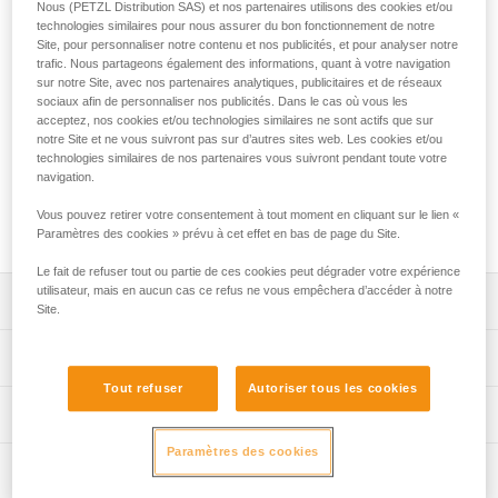
La longe GRILLON MGO est utilisée pour réaliser des
Nous (PETZL Distribution SAS) et nos partenaires utilisons des cookies et/ou
technologies similaires pour nous assurer du bon fonctionnement de notre
systèmes de maintien au travail en complément d’un
Site, pour personnaliser notre contenu et nos publicités, et pour analyser notre
dispositif d’arrêt des chutes. Elle permet d’ajuster
trafic. Nous partageons également des informations, quant à votre navigation
précisément et très facilement la longueur nécessaire, en
sur notre Site, avec nos partenaires analytiques, publicitaires et de réseaux
fonction des spécificités du poste de travail, de manière à se
sociaux afin de personnaliser nos publicités. Dans le cas où vous les
positionner confortablement. Le connecteur à grande
acceptez, nos cookies et/ou technologies similaires ne sont actifs que sur
ouverture est idéal pour se connecter aux structures
notre Site et ne vous suivront pas sur d’autres sites web. Les cookies et/ou
technologies similaires de nos partenaires vous suivront pendant toute votre
métalliques ou aux câbles et barreaux de gros diamètre.
navigation.
GRILLON MGO est disponible en deux longueurs : 2 et 3 m
et certifiée selon les normes nord-américaines et
Vous pouvez retirer votre consentement à tout moment en cliquant sur le lien «
européennes.
Paramètres des cookies » prévu à cet effet en bas de page du Site.
Le fait de refuser tout ou partie de ces cookies peut dégrader votre expérience
utilisateur, mais en aucun cas ce refus ne vous empêchera d’accéder à notre
Descriptif
Site.
Facile à utiliser : système de réglage progressif permettant
Spécifications techniques
d’ajuster précisément la longueur nécessaire pour se
Tout refuser
Autoriser tous les cookies
positionner confortablement au poste de travail.
Matière(s): polyamide, polyester, aluminium
Informations techniques
S’utilise à simple sur le point d’attache ventral du harnais
Certification(s): ANSI Z359.3, CSA Z259.11, CE EN 358,
lorsque l’amarrage est situé au-dessus de l’utilisateur, de
Paramètres des cookies
Notice
EAC, GB 24543/WQX
manière à répartir la charge entre la ceinture et les
Inspection
Télécharger le pdf technical-notice-GRILLON-3
cuisses pour plus de confort. Le réglage est réalisé en
Spécifications référence(s)
Télécharger le pdf technical-notice-MGO 60S version