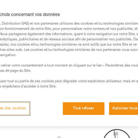
s des produits utilisés dans ce conseil avant de le
 choix concernant vos données
formations de la notice technique pour pouvoir
Distribution SAS) et nos partenaires utilisons des cookies et/ou technologies similai
.
on fonctionnement de notre Site, pour personnaliser notre contenu et nos publicités, et
ormation et un entraînement spécifique. Validez avec
. Nous partageons également des informations, quant à votre navigation sur notre Site, 
analytiques, publicitaires et de réseaux sociaux afin de personnaliser nos publicités. Da
 manipulation, seul, en toute sécurité, avant de la
eptez, nos cookies et/ou technologies similaires ne sont actifs que sur notre Site et ne
tres sites web. Les cookies et/ou technologies similaires de nos partenaires vous suiv
iées à votre activité. Il peut en exister d’autres que
navigation.
retirer votre consentement à tout moment en cliquant sur le lien « Paramètres des coo
 bas de page du Site.
efuser tout ou partie de ces cookies peut dégrader votre expérience utilisateur, mais en 
s empêchera d’accéder à notre Site.
scension assurée avec l’ASAP.
es des cookies
Tout refuser
Autoriser tous