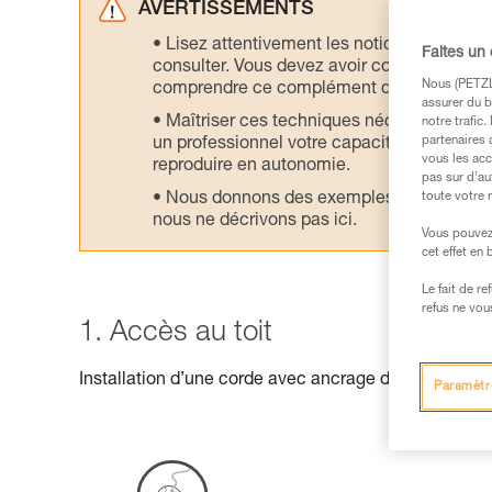
AVERTISSEMENTS
Lisez attentivement les notices technique
Faites un
consulter. Vous devez avoir compris les in
Nous (PETZL 
comprendre ce complément d’informations
assurer du b
Maîtriser ces techniques nécessite une f
notre trafic
partenaires 
un professionnel votre capacité à refaire la
vous les acc
reproduire en autonomie.
pas sur d’au
Nous donnons des exemples de techniques l
toute votre 
nous ne décrivons pas ici.
Vous pouvez 
cet effet en
Le fait de r
refus ne vou
1. Accès au toit
Installation d’une corde avec ancrage débrayable, a
Paramètr