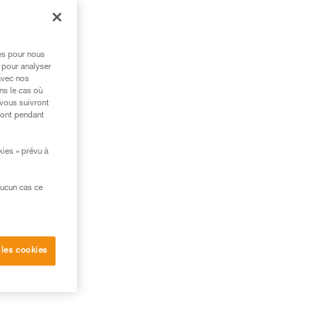
res pour nous
 pour analyser
avec nos
ns le cas où
 vous suivront
ront pendant
kies » prévu à
aucun cas ce
 les cookies