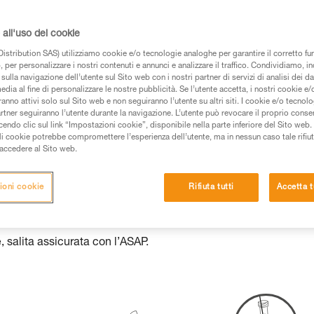
 dei prodotti utilizzati in questo consiglio prima di
all'uso dei cookie
azioni dell’istruzione tecnica per poter capire queste
istribution SAS) utilizziamo cookie e/o tecnologie analoghe per garantire il corretto f
 per personalizzare i nostri contenuti e annunci e analizzare il traffico. Condividiamo, in
de una formazione ed un addestramento specifico.
sulla navigazione dell’utente sul Sito web con i nostri partner di servizi di analisi dei dat
edia al fine di personalizzare le nostre pubblicità. Se l’utente accetta, i nostri cookie e
pacità di rifare la manovra, da soli, in piena sicurezza,
anno attivi solo sul Sito web e non seguiranno l’utente su altri siti. I cookie e/o tecnol
artner seguiranno l’utente durante la navigazione. L’utente può revocare il proprio conse
vostra attività. Ne possono esistere altre che non
do clic sul link “Impostazioni cookie”, disponibile nella parte inferiore del Sito web. Il 
ali cookie potrebbe compromettere l’esperienza dell’utente, ma in nessun caso tale rifiu
i accedere al Sito web.
ioni cookie
Rifiuta tutti
Accetta t
 salita assicurata con l’ASAP.