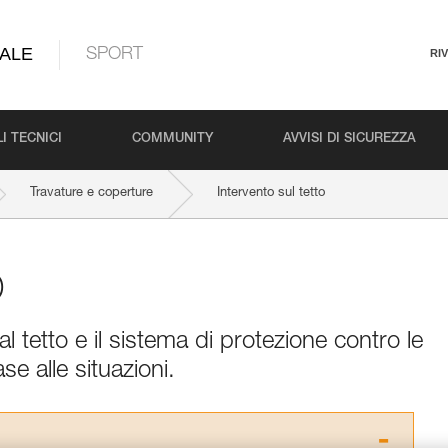
ALE
SPORT
RI
I TECNICI
COMMUNITY
AVVISI DI SICUREZZA
Travature e coperture
Intervento sul tetto
o
l tetto e il sistema di protezione contro le
e alle situazioni.