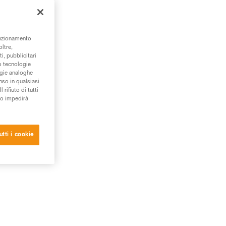
unzionamento
oltre,
i, pubblicitari
/o tecnologie
ogie analoghe
nso in qualsiasi
rifiuto di tutti
to impedirà
utti i cookie