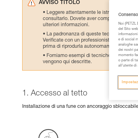
AVVISO TITOLO
Leggere attentamente le istruzioni tecniche
Consenso 
consultarlo. Dovete aver compreso le inform
Noi (PETZL D
ulteriori informazioni.
del Sito web,
La padronanza di queste tecniche richie
informazioni 
e di social m
Verificate con un professionista la vostra ca
analoghe sar
prima di riprodurla autonomamente.
dei nostri p
Forniamo esempi di tecniche relative alla 
momento facen
o parte di t
vengono qui descritte.
all’utente d
Impostaz
1. Accesso al tetto
Installazione di una fune con ancoraggio sbloccabile,