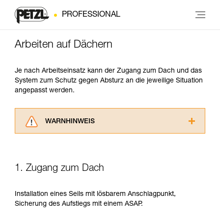
PROFESSIONAL
Arbeiten auf Dächern
Je nach Arbeitseinsatz kann der Zugang zum Dach und das
System zum Schutz gegen Absturz an die jeweilige Situation
angepasst werden.
WARNHINWEIS
Lesen Sie die Gebrauchsanweisungen der
Produkte, um die es in diesem Tech Tipp geht,
aufmerksam durch, bevor Sie diesen zu Rate
1. Zugang zum Dach
ziehen. Um diese Zusatzinformationen
verstehen zu können, müssen Sie zuerst die in
der Gebrauchsanweisung enthaltenen
Installation eines Seils mit lösbarem Anschlagpunkt,
Informationen richtig verstanden haben.
Sicherung des Aufstiegs mit einem ASAP.
Die Beherrschung dieser Techniken setzt eine
entsprechende Ausbildung und ein spezielles