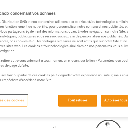
s des produits utilisés dans ce conseil avant de le
 choix concernant vos données
formations de la notice technique pour pouvoir
Distribution SAS) et nos partenaires utilisons des cookies et/ou technologies similai
.
on fonctionnement de notre Site, pour personnaliser notre contenu et nos publicités, et
ormation et un entraînement spécifique. Validez avec
. Nous partageons également des informations, quant à votre navigation sur notre Site, 
analytiques, publicitaires et de réseaux sociaux afin de personnaliser nos publicités. Da
 manipulation, seul, en toute sécurité, avant de la
eptez, nos cookies et/ou technologies similaires ne sont actifs que sur notre Site et ne
tres sites web. Les cookies et/ou technologies similaires de nos partenaires vous suiv
iées à votre activité. Il peut en exister d’autres que
navigation.
retirer votre consentement à tout moment en cliquant sur le lien « Paramètres des coo
 bas de page du Site.
efuser tout ou partie de ces cookies peut dégrader votre expérience utilisateur, mais en 
s empêchera d’accéder à notre Site.
scension assurée avec l’ASAP.
es des cookies
Tout refuser
Autoriser tous