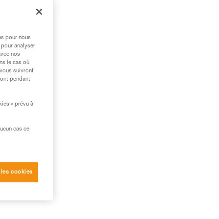
res pour nous
 pour analyser
avec nos
ns le cas où
 vous suivront
ront pendant
kies » prévu à
aucun cas ce
 les cookies