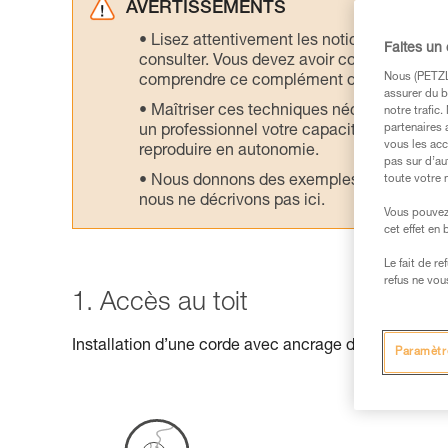
AVERTISSEMENTS
Lisez attentivement les notices technique
Faites un
consulter. Vous devez avoir compris les in
Nous (PETZL 
comprendre ce complément d’informations
assurer du b
Maîtriser ces techniques nécessite une f
notre trafic
partenaires 
un professionnel votre capacité à refaire la
vous les acc
reproduire en autonomie.
pas sur d’au
Nous donnons des exemples de techniques l
toute votre 
nous ne décrivons pas ici.
Vous pouvez 
cet effet en
Le fait de r
refus ne vou
1. Accès au toit
Installation d’une corde avec ancrage débrayable, a
Paramètr