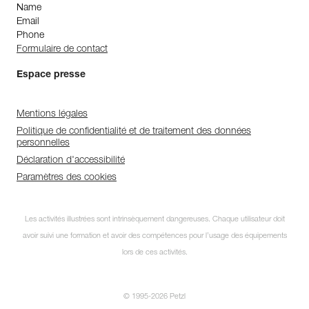
Name
Email
Phone
Formulaire de contact
Espace presse
Mentions légales
Politique de confidentialité et de traitement des données
personnelles
Déclaration d'accessibilité
Paramètres des cookies
Les activités illustrées sont intrinsèquement dangereuses. Chaque utilisateur doit
avoir suivi une formation et avoir des compétences pour l’usage des équipements
lors de ces activités.
© 1995-2026 Petzl