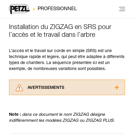
PROFESSIONNEL
Installation du ZIGZAG en SRS pour
l’accès et le travail dans l’arbre
L’accès et le travail sur corde en simple (SRS) est une
technique rapide et légère, qui peut être adaptée à différents
types de chantiers. La séquence présentée ici est un
exemple, de nombreuses variations sont possibles.
AVERTISSEMENTS
Lisez attentivement les notices techniques des
produits utilisés dans ce conseil avant de le
consulter. Vous devez avoir compris les
Note :
dans ce document le nom ZIGZAG désigne
informations de la notice technique pour
indifféremment les modèles ZIGZAG ou ZIGZAG PLUS.
pouvoir comprendre ce complément
d’informations.