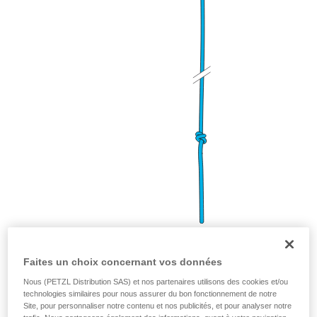
Faites un choix concernant vos données
Nœud de Bunny
(pour équilibrer les amarrages)
Nous (PETZL Distribution SAS) et nos partenaires utilisons des cookies et/ou
technologies similaires pour nous assurer du bon fonctionnement de notre
Site, pour personnaliser notre contenu et nos publicités, et pour analyser notre