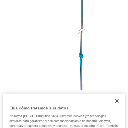
Nudo de ocho doble u ocho con orejas
(para equilibrar los
Elija cómo tratamos sus datos
anclajes)
Nosotros [PETZL Distribution SAS) utilizamos cookies y/o tecnologías
similares para garantizar el correcto funcionamiento de nuestro Sitio web,
personalizar nuestro contenido y anuncios, y analizar nuestro tráfico. También