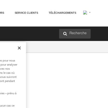
URS
SERVICE CLIENTS
TÉLÉCHARGEMENTS
Recherche
res pour nous
 pour analyser
avec nos
ns le cas où
 vous suivront
ront pendant
kies » prévu à
aucun cas ce