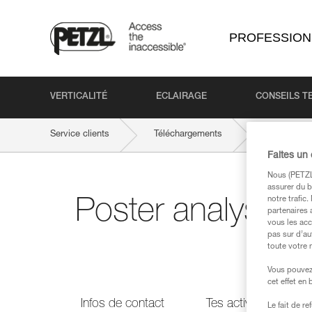
PROFESSION
VERTICALITÉ
ECLAIRAGE
CONSEILS T
Service clients
Téléchargements
Poster anal
Faites un
Nous (PETZL 
assurer du b
notre trafic
Poster analyse de
partenaires 
vous les acc
pas sur d’au
toute votre 
Vous pouvez 
cet effet en
Infos de contact
Tes activités
Le fait de r