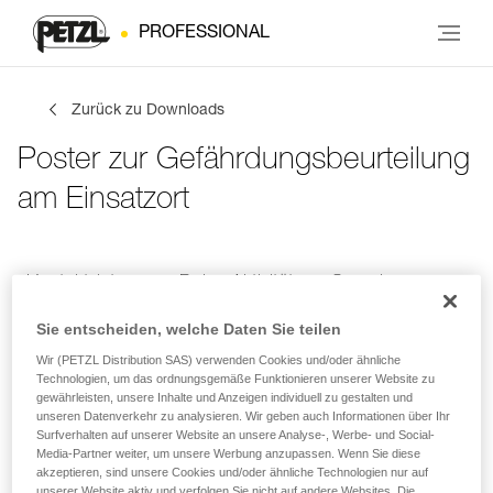
PROFESSIONAL
Zurück zu Downloads
Poster zur Gefährdungsbeurteilung
am Einsatzort
Kontaktdaten
Deine Aktivitäten
Sprache
Sie entscheiden, welche Daten Sie teilen
Wir (PETZL Distribution SAS) verwenden Cookies und/oder ähnliche
Kontaktdaten
Technologien, um das ordnungsgemäße Funktionieren unserer Website zu
gewährleisten, unsere Inhalte und Anzeigen individuell zu gestalten und
unseren Datenverkehr zu analysieren. Wir geben auch Informationen über Ihr
Gebe deine Daten ein
Surfverhalten auf unserer Website an unsere Analyse-, Werbe- und Social-
Media-Partner weiter, um unsere Werbung anzupassen. Wenn Sie diese
akzeptieren, sind unsere Cookies und/oder ähnliche Technologien nur auf
VORNAME
*
unserer Website aktiv und verfolgen Sie nicht auf andere Websites. Die