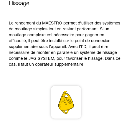
pouvoir comprendre ce complément
Hissage
d’informations.
Maîtriser ces techniques nécessite une
formation et un entraînement spécifique. Validez
Le rendement du MAESTRO permet d’utiliser des systèmes
avec un professionnel votre capacité à refaire
de mouflage simples tout en restant performant. Si un
la manipulation, seul, en toute sécurité, avant
mouflage complexe est nécessaire pour gagner en
de la reproduire en autonomie.
efficacité, il peut être installé sur le point de connexion
Nous donnons des exemples de techniques
supplémentaire sous l’appareil. Avec l’I’D, il peut être
liées à votre activité. Il peut en exister d’autres
nécessaire de monter en parallèle un système de hissage
que nous ne décrivons pas ici.
comme le JAG SYSTEM, pour favoriser le hissage. Dans ce
cas, il faut un opérateur supplémentaire.