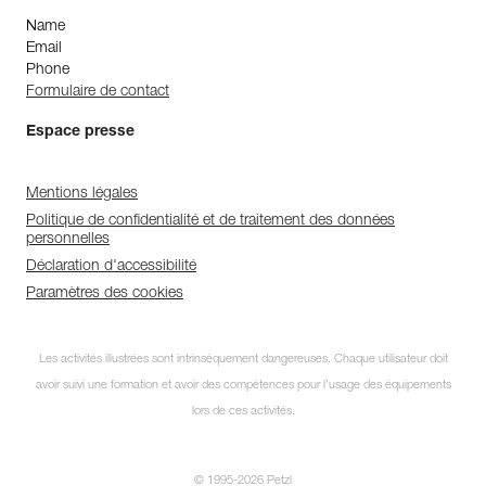
Name
Email
Phone
Formulaire de contact
Espace presse
Mentions légales
Politique de confidentialité et de traitement des données
personnelles
Déclaration d'accessibilité
Paramètres des cookies
Découvrez ePPEcentre
Les activités illustrées sont intrinsèquement dangereuses. Chaque utilisateur doit
avoir suivi une formation et avoir des compétences pour l’usage des équipements
Simplifiez le contrôle et le suivi de
votre parc d'EPI.
lors de ces activités.
JE DÉCOUVRE L'APP
© 1995-2026 Petzl