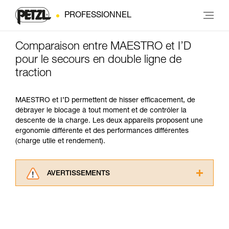
PROFESSIONNEL
Comparaison entre MAESTRO et I’D
pour le secours en double ligne de
traction
MAESTRO et I’D permettent de hisser efficacement, de
débrayer le blocage à tout moment et de contrôler la
descente de la charge. Les deux appareils proposent une
ergonomie différente et des performances différentes
(charge utile et rendement).
AVERTISSEMENTS
Lisez attentivement les notices techniques des
produits utilisés dans ce conseil avant de le
consulter. Vous devez avoir compris les
informations de la notice technique pour