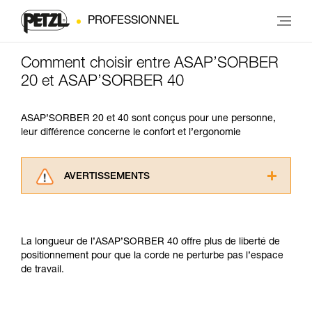
PROFESSIONNEL
Comment choisir entre ASAP’SORBER
20 et ASAP’SORBER 40
ASAP’SORBER 20 et 40 sont conçus pour une personne,
leur différence concerne le confort et l’ergonomie
AVERTISSEMENTS
Lisez attentivement les notices techniques des
produits utilisés dans ce conseil avant de le
consulter. Vous devez avoir compris les
La longueur de l’ASAP’SORBER 40 offre plus de liberté de
informations de la notice technique pour
positionnement pour que la corde ne perturbe pas l’espace
pouvoir comprendre ce complément
de travail.
d’informations.
Maîtriser ces techniques nécessite une
formation et un entraînement spécifique. Validez