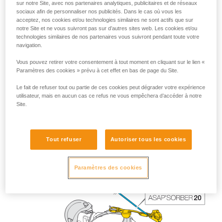
sur notre Site, avec nos partenaires analytiques, publicitaires et de réseaux
sociaux afin de personnaliser nos publicités. Dans le cas où vous les
acceptez, nos cookies et/ou technologies similaires ne sont actifs que sur
notre Site et ne vous suivront pas sur d’autres sites web. Les cookies et/ou
technologies similaires de nos partenaires vous suivront pendant toute votre
navigation.
Vous pouvez retirer votre consentement à tout moment en cliquant sur le lien «
Paramètres des cookies » prévu à cet effet en bas de page du Site.
Le fait de refuser tout ou partie de ces cookies peut dégrader votre expérience
utilisateur, mais en aucun cas ce refus ne vous empêchera d’accéder à notre
La longueur de l’ASAP’SORBER 40 offre au travailleur plus
Site.
de liberté de positionnement par rapport à la corde.
Tout refuser
Autoriser tous les cookies
Paramètres des cookies