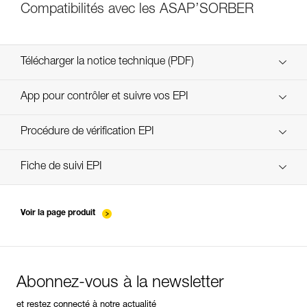
Compatibilités avec les ASAP’SORBER
Télécharger la notice technique (PDF)
Technical Notice
App pour contrôler et suivre vos EPI
découvrez ePPEcentre
Procédure de vérification EPI
verif EPI-ASAP'SORBER-procedure-FR
Fiche de suivi EPI
verif EPI-ASAP'SORBER-suivi-FR
Voir la page produit
Abonnez-vous à la newsletter
et restez connecté à notre actualité