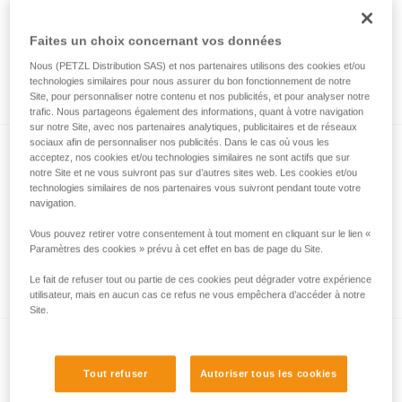
Faites un choix concernant vos données
Utilisation d’ASAP et ASAP LOCK à
Nous (PETZL Distribution SAS) et nos partenaires utilisons des cookies et/ou
l’approche d’un obstacle ou du sol
technologies similaires pour nous assurer du bon fonctionnement de notre
Site, pour personnaliser notre contenu et nos publicités, et pour analyser notre
trafic. Nous partageons également des informations, quant à votre navigation
sur notre Site, avec nos partenaires analytiques, publicitaires et de réseaux
sociaux afin de personnaliser nos publicités. Dans le cas où vous les
acceptez, nos cookies et/ou technologies similaires ne sont actifs que sur
notre Site et ne vous suivront pas sur d’autres sites web. Les cookies et/ou
technologies similaires de nos partenaires vous suivront pendant toute votre
navigation.
Vous pouvez retirer votre consentement à tout moment en cliquant sur le lien «
Utilisation d’ASAP et ASAP LOCK par grand
Paramètres des cookies » prévu à cet effet en bas de page du Site.
vent
Le fait de refuser tout ou partie de ces cookies peut dégrader votre expérience
utilisateur, mais en aucun cas ce refus ne vous empêchera d’accéder à notre
Site.
Tout refuser
Autoriser tous les cookies