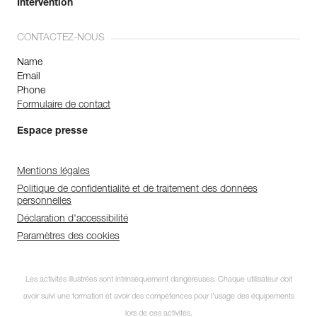
Intervention
CONTACTEZ-NOUS
Name
Email
Phone
Formulaire de contact
Espace presse
Mentions légales
Politique de confidentialité et de traitement des données
personnelles
Déclaration d'accessibilité
Paramètres des cookies
Les activités illustrées sont intrinsèquement dangereuses. Chaque utilisateur doit
avoir suivi une formation et avoir des compétences pour l’usage des équipements
lors de ces activités.