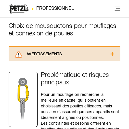
PROFESSIONNEL
Choix de mousquetons pour mouflages
et connexion de poulies
AVERTISSEMENTS
Lisez attentivement les notices techniques des
produits utilisés dans ce conseil avant de le
Problématique et risques
consulter. Vous devez avoir compris les
principaux
informations de la notice technique pour
pouvoir comprendre ce complément
d’informations.
Pour un mouflage on recherche la
Maîtriser ces techniques nécessite une
meilleure efficacité, qui s'obtient en
formation et un entraînement spécifique. Validez
choisissant des poulies efficaces, mais
avec un professionnel votre capacité à refaire
aussi en s'assurant que ces appareils sont
la manipulation, seul, en toute sécurité, avant
idéalement alignés ou positionnés.
de la reproduire en autonomie.
Les contraintes et besoins diffèrent en
Nous donnons des exemples de techniques