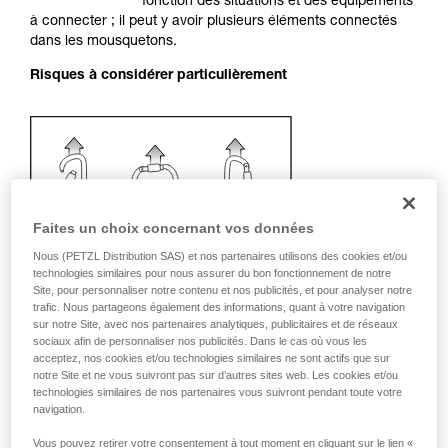
fonction des situations et des équipements
liées à votre activité. Il peut en exister d’autres
à connecter ; il peut y avoir plusieurs éléments connectés
que nous ne décrivons pas ici.
dans les mousquetons.
Risques à considérer particulièrement
Faites un choix concernant vos données
Nous (PETZL Distribution SAS) et nos partenaires utilisons des cookies et/ou
technologies similaires pour nous assurer du bon fonctionnement de notre
Site, pour personnaliser notre contenu et nos publicités, et pour analyser notre
trafic. Nous partageons également des informations, quant à votre navigation
sur notre Site, avec nos partenaires analytiques, publicitaires et de réseaux
sociaux afin de personnaliser nos publicités. Dans le cas où vous les
acceptez, nos cookies et/ou technologies similaires ne sont actifs que sur
notre Site et ne vous suivront pas sur d’autres sites web. Les cookies et/ou
technologies similaires de nos partenaires vous suivront pendant toute votre
Recommandation de mousqueton et
navigation.
accessoires
Vous pouvez retirer votre consentement à tout moment en cliquant sur le lien «