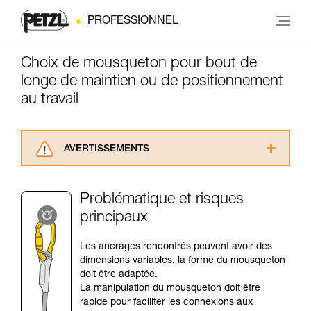
PROFESSIONNEL
Choix de mousqueton pour bout de
longe de maintien ou de positionnement
au travail
AVERTISSEMENTS
Lisez attentivement les notices techniques des
produits utilisés dans ce conseil avant de le
Problématique et risques
consulter. Vous devez avoir compris les
principaux
informations de la notice technique pour
pouvoir comprendre ce complément
d’informations.
Les ancrages rencontrés peuvent avoir des
Maîtriser ces techniques nécessite une
dimensions variables, la forme du mousqueton
formation et un entraînement spécifique. Validez
doit être adaptée.
avec un professionnel votre capacité à refaire
La manipulation du mousqueton doit être
la manipulation, seul, en toute sécurité, avant
rapide pour faciliter les connexions aux