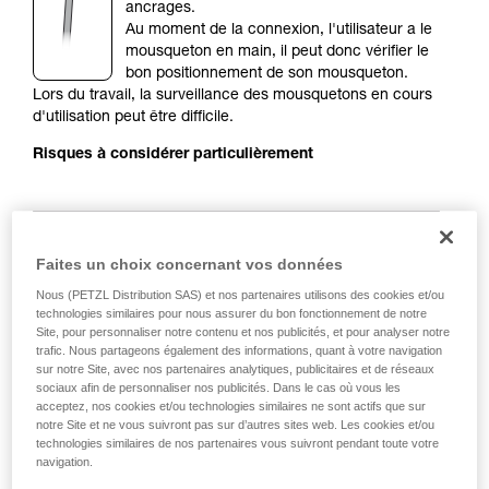
de la reproduire en autonomie.
ancrages.
Nous donnons des exemples de techniques
Au moment de la connexion, l'utilisateur a le
liées à votre activité. Il peut en exister d’autres
mousqueton en main, il peut donc vérifier le
que nous ne décrivons pas ici.
bon positionnement de son mousqueton.
Lors du travail, la surveillance des mousquetons en cours
d'utilisation peut être difficile.
Risques à considérer particulièrement
Faites un choix concernant vos données
Nous (PETZL Distribution SAS) et nos partenaires utilisons des cookies et/ou
technologies similaires pour nous assurer du bon fonctionnement de notre
Site, pour personnaliser notre contenu et nos publicités, et pour analyser notre
trafic. Nous partageons également des informations, quant à votre navigation
sur notre Site, avec nos partenaires analytiques, publicitaires et de réseaux
sociaux afin de personnaliser nos publicités. Dans le cas où vous les
acceptez, nos cookies et/ou technologies similaires ne sont actifs que sur
Recommandation de mousqueton et
notre Site et ne vous suivront pas sur d’autres sites web. Les cookies et/ou
accessoires
technologies similaires de nos partenaires vous suivront pendant toute votre
navigation.