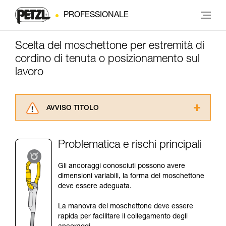
PROFESSIONALE
Scelta del moschettone per estremità di
cordino di tenuta o posizionamento sul
lavoro
AVVISO TITOLO
Leggere attentamente le istruzioni tecniche dei
prodotti utilizzati in questo consiglio prima di
Problematica e rischi principali
consultarlo. Dovete aver compreso le
informazioni dell’istruzione tecnica per poter
Gli ancoraggi conosciuti possono avere
capire queste ulteriori informazioni.
dimensioni variabili, la forma del moschettone
La padronanza di queste tecniche richiede una
deve essere adeguata.
formazione ed un addestramento specifico.
Verificate con un professionista la vostra
La manovra del moschettone deve essere
capacità di rifare la manovra, da soli, in piena
rapida per facilitare il collegamento degli
sicurezza, prima di riprodurla autonomamente.