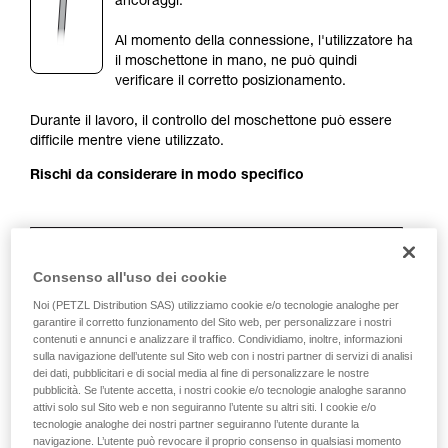
ancoraggi.
Forniamo esempi di tecniche relative alla vostra
attività. Ne possono esistere altre che non
Al momento della connessione, l'utilizzatore ha
vengono qui descritte.
il moschettone in mano, ne può quindi
verificare il corretto posizionamento.
Durante il lavoro, il controllo del moschettone può essere
difficile mentre viene utilizzato.
Rischi da considerare in modo specifico
Consenso all'uso dei cookie
Noi (PETZL Distribution SAS) utilizziamo cookie e/o tecnologie analoghe per
garantire il corretto funzionamento del Sito web, per personalizzare i nostri
contenuti e annunci e analizzare il traffico. Condividiamo, inoltre, informazioni
sulla navigazione dell’utente sul Sito web con i nostri partner di servizi di analisi
dei dati, pubblicitari e di social media al fine di personalizzare le nostre
pubblicità. Se l’utente accetta, i nostri cookie e/o tecnologie analoghe saranno
attivi solo sul Sito web e non seguiranno l’utente su altri siti. I cookie e/o
Raccomandazione per moschettone
tecnologie analoghe dei nostri partner seguiranno l’utente durante la
e accessori
navigazione. L’utente può revocare il proprio consenso in qualsiasi momento