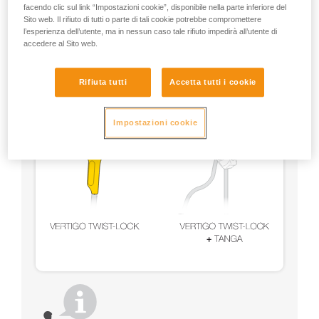
facendo clic sul link “Impostazioni cookie”, disponibile nella parte inferiore del
Sito web. Il rifiuto di tutti o parte di tali cookie potrebbe compromettere
Utilizzare un VERTIGO TWIST-LOCK con un sistema di
l’esperienza dell’utente, ma in nessun caso tale rifiuto impedirà all’utente di
tenuta (STRING, TANGA, manicotto in plastica).
accedere al Sito web.
Rifiuta tutti
Accetta tutti i cookie
Impostazioni cookie