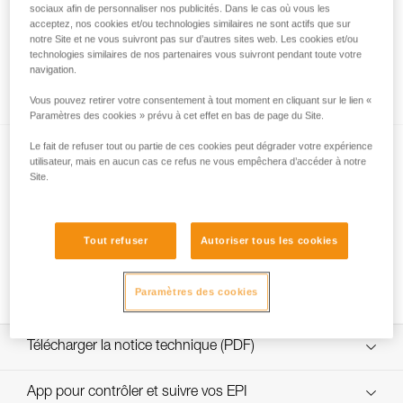
sociaux afin de personnaliser nos publicités. Dans le cas où vous les
acceptez, nos cookies et/ou technologies similaires ne sont actifs que sur
notre Site et ne vous suivront pas sur d’autres sites web. Les cookies et/ou
technologies similaires de nos partenaires vous suivront pendant toute votre
Quelle résistance choisir pour la jugulaire
navigation.
DUAL ?
Vous pouvez retirer votre consentement à tout moment en cliquant sur le lien «
Paramètres des cookies » prévu à cet effet en bas de page du Site.
Le fait de refuser tout ou partie de ces cookies peut dégrader votre expérience
utilisateur, mais en aucun cas ce refus ne vous empêchera d’accéder à notre
Site.
Tout refuser
Autoriser tous les cookies
NEW
Changement fusible jugulaire DUAL
Paramètres des cookies
Télécharger la notice technique (PDF)
Technical Notice
App pour contrôler et suivre vos EPI