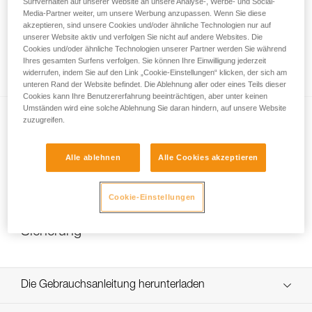
Surfverhalten auf unserer Website an unsere Analyse-, Werbe- und Social-
Media-Partner weiter, um unsere Werbung anzupassen. Wenn Sie diese
akzeptieren, sind unsere Cookies und/oder ähnliche Technologien nur auf
unserer Website aktiv und verfolgen Sie nicht auf andere Websites. Die
Wie stelle ich die Haltekraft des DUAL-
Cookies und/oder ähnliche Technologien unserer Partner werden Sie während
Kinnbands richtig ein?
Ihres gesamten Surfens verfolgen. Sie können Ihre Einwilligung jederzeit
widerrufen, indem Sie auf den Link „Cookie-Einstellungen“ klicken, der sich am
unteren Rand der Website befindet. Die Ablehnung aller oder eines Teils dieser
Cookies kann Ihre Benutzererfahrung beeinträchtigen, aber unter keinen
Umständen wird eine solche Ablehnung Sie daran hindern, auf unsere Website
zuzugreifen.
Alle ablehnen
Alle Cookies akzeptieren
NEW
Cookie-Einstellungen
Auswechseln der DUAL-Kinnband-
Sicherung
Die Gebrauchsanleitung herunterladen