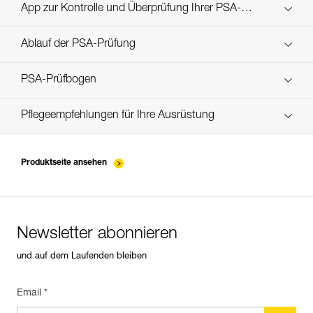
Technical Notice
App zur Kontrolle und Überprüfung Ihrer PSA-
Entdecken Sie ePPEcentre
Bestände
Ablauf der PSA-Prüfung
verif-EPI-casques-PRO-procedure-DE
PSA-Prüfbogen
verif-EPI-casque-PRO-suivi-DE
Pflegeempfehlungen für Ihre Ausrüstung
entretien-casques-DE
Produktseite ansehen
Newsletter abonnieren
und auf dem Laufenden bleiben
Email *