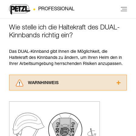
PROFESSIONAL
Wie stelle ich die Haltekraft des DUAL-
Kinnbands richtig ein?
Das DUAL-Kinnband gibt Ihnen die Möglichkeit, die
Haltekraft des Kinnbands zu ändern, um Ihren Helm den in
Ihrer Arbeitsumgebung herrschenden Risiken anzupassen.
WARNHINWEIS
Lesen Sie die Gebrauchsanweisungen der
Produkte, um die es in diesem Tech Tipp geht,
aufmerksam durch, bevor Sie diesen zu Rate
ziehen. Um diese Zusatzinformationen
verstehen zu können, müssen Sie zuerst die in
der Gebrauchsanweisung enthaltenen
Informationen richtig verstanden haben.