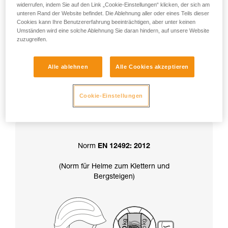
widerrufen, indem Sie auf den Link „Cookie-Einstellungen“ klicken, der sich am
unteren Rand der Website befindet. Die Ablehnung aller oder eines Teils dieser
Cookies kann Ihre Benutzererfahrung beeinträchtigen, aber unter keinen
Achtung: Ihr Helm wird in der Position
Umständen wird eine solche Ablehnung Sie daran hindern, auf unsere Website
zuzugreifen.
„Haltekraft über 50 kg“ geliefert.
Alle ablehnen
Alle Cookies akzeptieren
Die Wahl der Haltekraft des Kinnbands
Cookie-Einstellungen
bestimmt auch die Zertifizierung
Ihres Helms:
Norm
EN 12492: 2012
(Norm für Helme zum Klettern und
Bergsteigen)