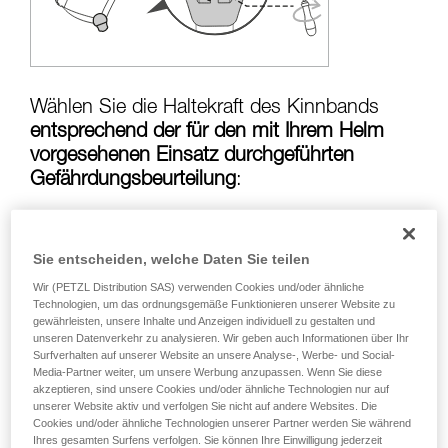
Die Beherrschung dieser Techniken setzt eine
entsprechende Ausbildung und ein spezielles
Training voraus. Prüfen Sie zusammen mit
einem Profi, ob Sie in der Lage sind, den
Vorgang alleine sicher zu wiederholen, bevor
Sie ihn eigenständig durchführen.
Wählen Sie die Haltekraft des Kinnbands
Wir geben Beispiele für die mit Ihrer Aktivität
entsprechend der für den mit Ihrem Helm
verbundenen Techniken. Möglicherweise gibt es
vorgesehenen Einsatz durchgeführten
noch andere Techniken, die hier nicht
Gefährdungsbeurteilung
:
beschrieben werden.
Sie entscheiden, welche Daten Sie teilen
Risiko, dass der Helm bei einem Sturz vom
Kopf gerissen wird:
Haltekraft des Kinnbands
Wir (PETZL Distribution SAS) verwenden Cookies und/oder ähnliche
in der Position über
50 kg
Technologien, um das ordnungsgemäße Funktionieren unserer Website zu
gewährleisten, unsere Inhalte und Anzeigen individuell zu gestalten und
unseren Datenverkehr zu analysieren. Wir geben auch Informationen über Ihr
Surfverhalten auf unserer Website an unsere Analyse-, Werbe- und Social-
Media-Partner weiter, um unsere Werbung anzupassen. Wenn Sie diese
Strangulationsrisiko, wenn sich der Helm
akzeptieren, sind unsere Cookies und/oder ähnliche Technologien nur auf
verfängt:
Haltekraft des Kinnbands in der
unserer Website aktiv und verfolgen Sie nicht auf andere Websites. Die
Cookies und/oder ähnliche Technologien unserer Partner werden Sie während
Position unter
25 kg
Ihres gesamten Surfens verfolgen. Sie können Ihre Einwilligung jederzeit