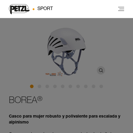
SPORT
®
BOREA
Casco para mujer robusto y polivalente para escalada y
alpinismo