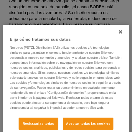
Con un contorno de cabeza que se adapta al cabello largo
recogido en una cola de caballo, ¡el casco BOREA está
diseñado para las aventureras! Su diseño robusto es
adecuado para la escalada, la vía ferrata, el descenso de
barrancos o la espeleología. La dureza de su carcasa
asegura una resistencia óptima contra los impactos y las
rayadas. Su forma envolvente aporta una mayor protección
Elija cómo tratamos sus datos
en toda la cabeza, permaneciendo a la vez compacto y
Nosotros [PETZL Distribution SAS) utilizamos cookies y/o tecnologías
ventilado para aportar un confort máximo.
similares para garantizar el correcto funcionamiento de nuestro Sitio web,
personalizar nuestro contenido y anuncios, y analizar nuestro tráfico. También
compartimos información sobre su navegación en nuestro Sitio web con
nuestros socios analíticos, publicitarios y de redes sociales para personalizar
TOP AND SIDE PROTECTION
nuestros anuncios. Si los acepta, nuestras cookies y/o tecnologías similares
solo estarán activas en nuestro Sitio web y no le seguirán en otros sitios web.
Las cookies y/o tecnologías similares de nuestros socios le seguirán a través
de su navegación. Puede retirar su consentimiento en cualquier momento
haciendo clic en el enlace "Configuración de cookies", proporcionado en la
parte inferior de la página del Sitio web. Rechazar todas o parte de estas
cookies puede afectar a su experiencia de usuario, pero bajo ninguna
circunstancia tal negativa le impedirá acceder a nuestro Sitio web.
Rechazarlas todas
Aceptar todas las cookies