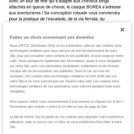
Avec un tour de tête qui s'adapte aux cheveux longs
attachés en queue de cheval, le casque BOREA s'adresse
aux aventurières ! Sa conception robuste vous conviendra
pour la pratique de l'escalade, de la via ferrata, du
canyoning ou de la spéléologie. Sa coque épaisse assure
une résistance optimale contre les chocs et les rayures. Sa
Faites un choix concernant vos données
forme couvrante vous offre une protection renforcée de la
tête, tout en restant compact et aéré pour vous apporter un
Nous (PETZL Distribution SAS) et nos partenaires utilisons des cookies et/ou
maximum de confort.
technologies similaires pour nous assurer du bon fonctionnement de notre
Site, pour personnaliser notre contenu et nos publicités, et pour analyser notre
trafic. Nous partageons également des informations, quant à votre navigation
sur notre Site, avec nos partenaires analytiques, publicitaires et de réseaux
sociaux afin de personnaliser nos publicités. Dans le cas où vous les
TOP AND SIDE PROTECTION
acceptez, nos cookies et/ou technologies similaires ne sont actifs que sur
notre Site et ne vous suivront pas sur d’autres sites web. Les cookies et/ou
technologies similaires de nos partenaires vous suivront pendant toute votre
navigation.
Vous pouvez retirer votre consentement à tout moment en cliquant sur le lien «
Paramètres des cookies » prévu à cet effet en bas de page du Site.
Le fait de refuser tout ou partie de ces cookies peut dégrader votre expérience
utilisateur, mais en aucun cas ce refus ne vous empêchera d’accéder à notre
Site.