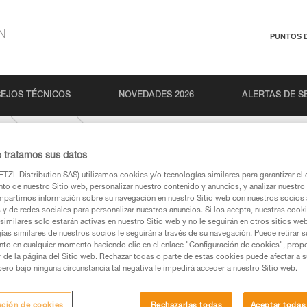
N
PUNTOS 
EJOS TÉCNICOS
NOVEDADES 2026
ALERTAS DE S
o
ASAP
o tratamos sus datos
TZL Distribution SAS) utilizamos cookies y/o tecnologías similares para garantizar el 
to de nuestro Sitio web, personalizar nuestro contenido y anuncios, y analizar nuestro 
partimos información sobre su navegación en nuestro Sitio web con nuestros socios a
s y de redes sociales para personalizar nuestros anuncios. Si los acepta, nuestras cook
similares solo estarán activas en nuestro Sitio web y no le seguirán en otros sitios we
ías similares de nuestros socios le seguirán a través de su navegación. Puede retirar s
nto en cualquier momento haciendo clic en el enlace "Configuración de cookies", prop
os productos utilizados en este consejo antes de
or de la página del Sitio web. Rechazar todas o parte de estas cookies puede afectar a 
ormación de la ficha técnica para poder comprender
pero bajo ninguna circunstancia tal negativa le impedirá acceder a nuestro Sitio web.
mación y un entrenamiento específico. Confirme a
ación de cookies
Rechazarlas todas
Aceptar todas