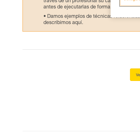
través de un profesional su capacidad para 
antes de ejecutarlas de forma autónoma.
Damos ejemplos de técnicas relacionadas 
describimos aquí.
Ve