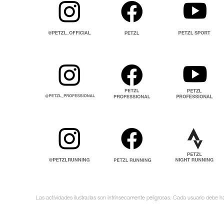
Las actividades ilustradas son intrínsecamente peligrosas. Cada usuario debe ha