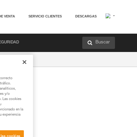
DE VENTA
SERVICIO CLIENTES
DESCARGAS
Buscar
EGURIDAD
correcto
tráfico.
nalíticos,
ies y/o
b. Las cookies
u
orcionado en la
su experiencia
 las cookies