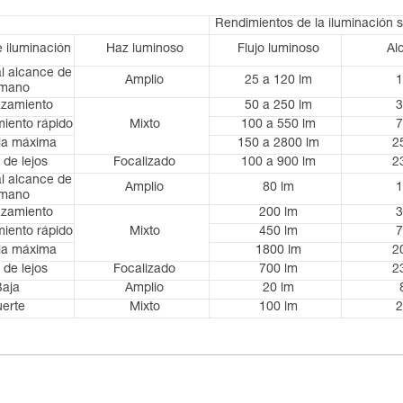
Rendimientos de la iluminación 
e iluminación
Haz luminoso
Flujo luminoso
Al
al alcance de
Amplio
25 a 120 lm
1
 mano
azamiento
50 a 250 lm
3
iento rápido
Mixto
100 a 550 lm
7
ia máxima
150 a 2800 lm
2
 de lejos
Focalizado
100 a 900 lm
2
al alcance de
Amplio
80 lm
1
 mano
azamiento
200 lm
3
iento rápido
Mixto
450 lm
7
ia máxima
1800 lm
2
 de lejos
Focalizado
700 lm
2
Baja
Amplio
20 lm
uerte
Mixto
100 lm
2