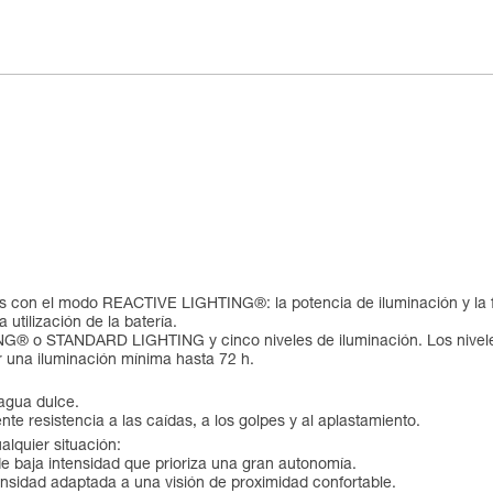
das con el modo REACTIVE LIGHTING®: la potencia de iluminación y la
utilización de la batería.
NG® o STANDARD LIGHTING y cinco niveles de iluminación. Los nivel
 una iluminación mínima hasta 72 h.
 agua dulce.
e resistencia a las caídas, a los golpes y al aplastamiento.
alquier situación:
e baja intensidad que prioriza una gran autonomía.
ensidad adaptada a una visión de proximidad confortable.