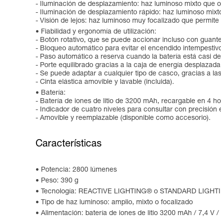
- Iluminación de desplazamiento: haz luminoso mixto que 
- Iluminación de desplazamiento rápido: haz luminoso mixto
- Visión de lejos: haz luminoso muy focalizado que permite 
Fiabilidad y ergonomía de utilización:
- Botón rotativo, que se puede accionar incluso con guant
- Bloqueo automático para evitar el encendido intempestiv
- Paso automático a reserva cuando la batería está casi d
- Porte equilibrado gracias a la caja de energía desplazada 
- Se puede adaptar a cualquier tipo de casco, gracias a l
- Cinta elástica amovible y lavable (incluida).
Batería:
- Batería de iones de litio de 3200 mAh, recargable en 4 h
- Indicador de cuatro niveles para consultar con precisión el
- Amovible y reemplazable (disponible como accesorio).
Características
Potencia: 2800 lúmenes
Peso: 390 g
Tecnología: REACTIVE LIGHTING® o STANDARD LIGHT
Tipo de haz luminoso: amplio, mixto o focalizado
Alimentación: batería de iones de litio 3200 mAh / 7,4 V /