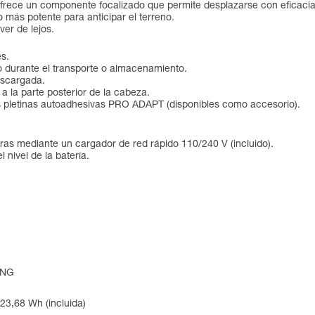
ofrece un componente focalizado que permite desplazarse con eficacia
 más potente para anticipar el terreno.
ver de lejos.
es.
o durante el transporte o almacenamiento.
escargada.
a la parte posterior de la cabeza.
as pletinas autoadhesivas PRO ADAPT (disponibles como accesorio).
oras mediante un cargador de red rápido 110/240 V (incluido).
 nivel de la batería.
ING
 23,68 Wh (incluida)