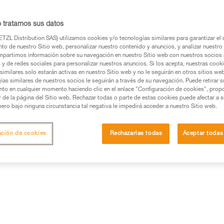
potencia de iluminación a las 
mínimo y la autonomía se optim
o tratamos sus datos
de aluminio proporciona una ex
adecuada para las utilizacion
TZL Distribution SAS) utilizamos cookies y/o tecnologías similares para garantizar el 
to de nuestro Sitio web, personalizar nuestro contenido y anuncios, y analizar nuestro 
partimos información sobre su navegación en nuestro Sitio web con nuestros socios a
Buscar un punto de venta
s y de redes sociales para personalizar nuestros anuncios. Si los acepta, nuestras cook
similares solo estarán activas en nuestro Sitio web y no le seguirán en otros sitios we
ías similares de nuestros socios le seguirán a través de su navegación. Puede retirar s
nto en cualquier momento haciendo clic en el enlace "Configuración de cookies", prop
or de la página del Sitio web. Rechazar todas o parte de estas cookies puede afectar a 
pero bajo ninguna circunstancia tal negativa le impedirá acceder a nuestro Sitio web.
ación de cookies
Rechazarlas todas
Aceptar todas
 iluminación
Información técnica
Otros produc