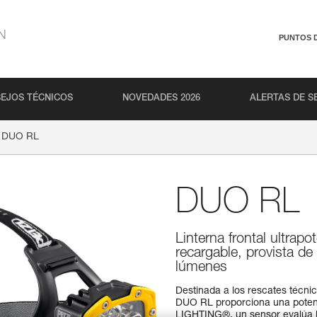
N
PUNTOS 
EJOS TÉCNICOS
NOVEDADES 2026
ALERTAS DE S
DUO RL
DUO RL
Linterna frontal ultrap
recargable, provista 
lúmenes
Destinada a los rescates técnico
DUO RL proporciona una potenc
LIGHTING®, un sensor evalúa l