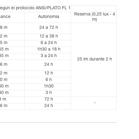
según el protocolo ANSI/PLATO FL 1
Reserva (0,25 lux - 4
cance
Autonomía
m)
8 m
24 a 72 h
2 m
12 a 38 h
5 m
6 a 24 h
55 m
1h30 a 18 h
35 m
3 a 24 h
25 lm durante 2 h
6 m
24 h
2 m
12 h
0 m
6 h
00 m
1h30
30 m
3 h
8 m
72 h
-
6 m
24 h