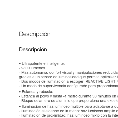
Descripción
Descripción
Ultrapotente e inteligente:
- 2800 lúmenes.
- Más autonomía, confort visual y manipulaciones reduci
gracias a un sensor de luminosidad que permite optimizar la 
- Dos modos de iluminación a escoger: REACTIVE LIGHTI
- Un modo de supervivencia configurado para proporcionar
Estanca y robusta:
- Estanca al polvo y hasta -1 metro durante 30 minutos en
- Bloque delantero de aluminio que proporciona una excelent
Iluminación de haz luminoso múltiple para adaptarse a cu
- Iluminación al alcance de la mano: haz luminoso amplio d
- Iluminación de proximidad: haz luminoso mixto con la int