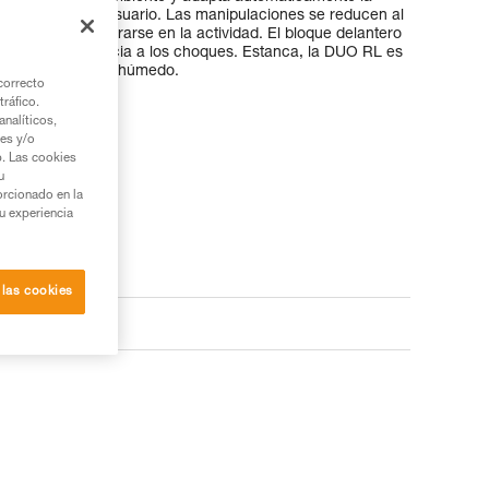
necesidades del usuario. Las manipulaciones se reducen al
iza para concentrarse en la actividad. El bloque delantero
celente resistencia a los choques. Estanca, la DUO RL es
es en un ambiente húmedo.
correcto
tráfico.
nalíticos,
ies y/o
b. Las cookies
u
orcionado en la
su experiencia
 las cookies
tos