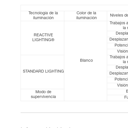
Tecnología de la
Color de la
Niveles d
iluminación
iluminación
Trabajos 
la
Despl
REACTIVE
Desplazam
LIGHTING®
Potenc
Visión
Trabajos 
Blanco
la
Despl
STANDARD LIGHTING
Desplazam
Potenc
Visión
Modo de
supervivencia
F