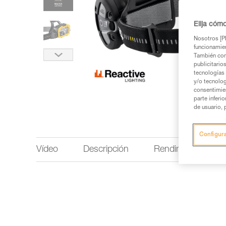
Elija cóm
Nosotros [PE
funcionamien
También com
publicitario
tecnologías 
y/o tecnolog
consentimie
parte inferi
de usuario, 
Configur
Vídeo
Descripción
Rendimientos de la