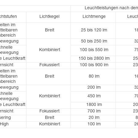
Leuchtleistungen nach de
htstufen
Lichtkegel
Lichtmenge
Leuc
eiten im
ttelbaren
Breit
25 bis 120 lm
1
bereich
bewegung
50 bis 250 lm
3
hnelle
Kombiniert
100 bis 550 lm
7
bewegung
 Leuchtkraft
150 bis 2800 lm
25
rnsicht
Fokussiert
100 bis 900 lm
23
eiten im
ttelbaren
Breit
80 lm
1
bereich
bewegung
200 lm
3
hnelle
Kombiniert
450 lm
7
bewegung
 Leuchtkraft
1800 lm
20
rnsicht
Fokussiert
700 lm
23
ering
Breit
20 lm
8
High
Kombiniert
100 lm
2