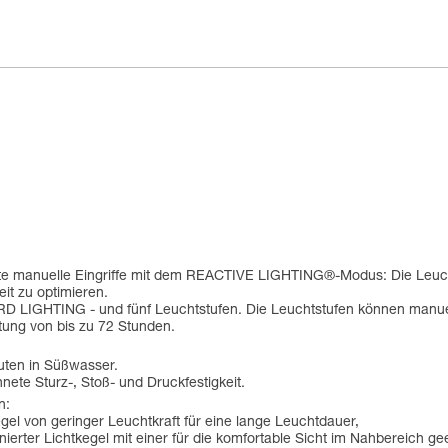
erte manuelle Eingriffe mit dem REACTIVE LIGHTING®-Modus: Die Leuch
it zu optimieren.
LIGHTING - und fünf Leuchtstufen. Die Leuchtstufen können manue
tung von bis zu 72 Stunden.
uten in Süßwasser.
ete Sturz-, Stoß- und Druckfestigkeit.
n:
gel von geringer Leuchtkraft für eine lange Leuchtdauer,
rter Lichtkegel mit einer für die komfortable Sicht im Nahbereich ge