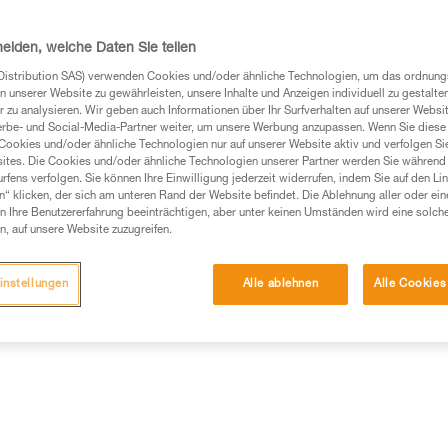
Minimum reduzierte manuelle Ei
dem Benutzer, sich ganz auf se
Aluminium ist besonders stoßfes
heiden, welche Daten Sie teilen
Weiterlesen
Distribution SAS) verwenden Cookies und/oder ähnliche Technologien, um das ordnu
n unserer Website zu gewährleisten, unsere Inhalte und Anzeigen individuell zu gestalte
 zu analysieren. Wir geben auch Informationen über Ihr Surfverhalten auf unserer Websi
Einen Händler finden
erbe- und Social-Media-Partner weiter, um unsere Werbung anzupassen. Wenn Sie diese 
Cookies und/oder ähnliche Technologien nur auf unserer Website aktiv und verfolgen Sie
ites. Die Cookies und/oder ähnliche Technologien unserer Partner werden Sie während 
fens verfolgen. Sie können Ihre Einwilligung jederzeit widerrufen, indem Sie auf den Li
n“ klicken, der sich am unteren Rand der Website befindet. Die Ablehnung aller oder ein
 Ihre Benutzererfahrung beeinträchtigen, aber unter keinen Umständen wird eine solch
n, auf unsere Website zuzugreifen.
instellungen
Alle ablehnen
Alle Cookies
ung
Technische Informationen
Weitere Produkt