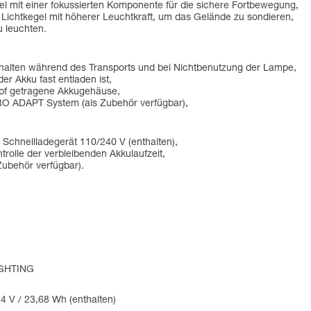
el mit einer fokussierten Komponente für die sichere Fortbewegung,
 Lichtkegel mit höherer Leuchtkraft, um das Gelände zu sondieren,
u leuchten.
chalten während des Transports und bei Nichtbenutzung der Lampe,
 Akku fast entladen ist,
pf getragene Akkugehäuse,
RO ADAPT System (als Zubehör verfügbar),
 Schnellladegerät 110/240 V (enthalten),
trolle der verbleibenden Akkulaufzeit,
ubehör verfügbar).
IGHTING
4 V / 23,68 Wh (enthalten)