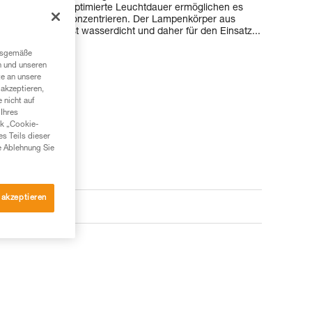
ngriffe und die optimierte Leuchtdauer ermöglichen es
ine Aktivität zu konzentrieren. Der Lampenkörper aus
t. Die DUO RL ist wasserdicht und daher für den Einsatz...
ngsgemäße
n und unseren
te an unsere
akzeptieren,
 nicht auf
Ihres
nk „Cookie-
es Teils dieser
e Ablehnung Sie
 akzeptieren
e