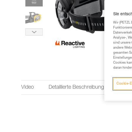
Sie entsc
Wir (PETZL 
Funktioniere
Datenverkehr
Analyse-, W
sind unsere 
andere Webs
gesamten Sur
Einstellunge
Cookies kann
daran hinder
Cookie-E
Video
Detaillierte Beschreibung
Leist