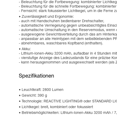
- Beleuchtung für die Fortbewegung: kombinierter Lichtkeg
- Beleuchtung für die schnelle Fortbewegung: kombinierter
- Fernsicht: stark fokussierter Lichtkegel, um in die Ferne z
Zuverlässigkeit und Ergonomie:
- auch mit Handschuhen bedienbarer Drehschalter,
- automatische Verriegelung gegen unbeabsichtigtes Eins
- automatische Umschaltung in den Reservemodus, wenn der
- ausgewogene Gewichtsverteilung durch das am Hinterko
- anpassbar an alle Helmtypen mit dem selbstklebenden P
- abnehmbares, waschbares Kopfband (enthalten).
Akku:
- Lithium-Ionen-Akku 3200 mAh, aufladbar in 4 Stunden mit
- vierstufige Anzeige des Ladezustands für eine präzise Kon
- kann herausgenommen und ausgewechselt werden (als Z
Spezifikationen
Leuchtkraft: 2800 Lumen
Gewicht: 390 g
Technologie: REACTIVE LIGHTING® oder STANDARD L
Lichtkegel: breit, kombiniert oder fokussiert
Betriebsmöglichkeiten: Lithium-Ionen-Akku 3200 mAh / 7,