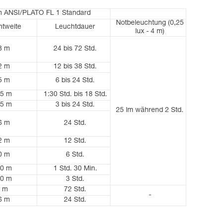
m ANSI/PLATO FL 1 Standard
Notbeleuchtung (0,25
htweite
Leuchtdauer
lux - 4 m)
8 m
24 bis 72 Std.
2 m
12 bis 38 Std.
5 m
6 bis 24 Std.
5 m
1:30 Std. bis 18 Std.
5 m
3 bis 24 Std.
25 lm während 2 Std.
6 m
24 Std.
2 m
12 Std.
0 m
6 Std.
0 m
1 Std. 30 Min.
0 m
3 Std.
 m
72 Std.
-
6 m
24 Std.