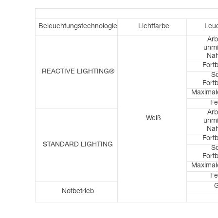
Beleuchtungstechnologie
Lichtfarbe
Leuc
Arb
unmi
Nah
Fort
REACTIVE LIGHTING®
Sc
Fort
Maximale
Fe
Arb
Weiß
unmi
Nah
Fort
STANDARD LIGHTING
Sc
Fort
Maximale
Fe
G
Notbetrieb