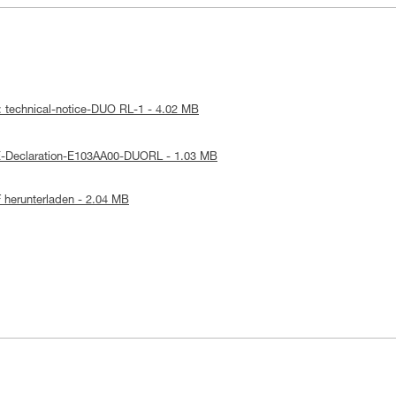
: technical-notice-DUO RL-1 - 4.02 MB
E-Declaration-E103AA00-DUORL - 1.03 MB
 herunterladen - 2.04 MB