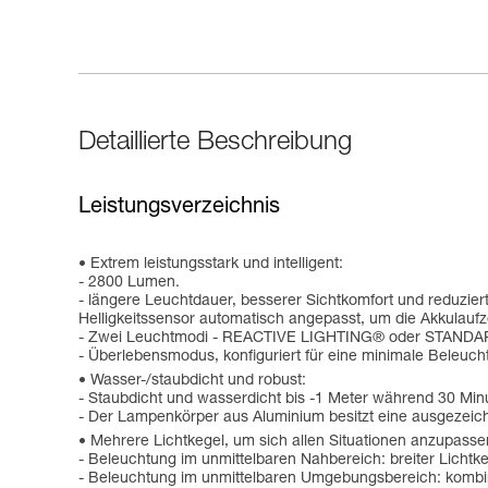
Detaillierte Beschreibung
Leistungsverzeichnis
Extrem leistungsstark und intelligent:
- 2800 Lumen.
- längere Leuchtdauer, besserer Sichtkomfort und reduzi
Helligkeitssensor automatisch angepasst, um die Akkulaufze
- Zwei Leuchtmodi - REACTIVE LIGHTING® oder STANDARD 
- Überlebensmodus, konfiguriert für eine minimale Beleuch
Wasser-/staubdicht und robust:
- Staubdicht und wasserdicht bis -1 Meter während 30 Min
- Der Lampenkörper aus Aluminium besitzt eine ausgezeichn
Mehrere Lichtkegel, um sich allen Situationen anzupasse
- Beleuchtung im unmittelbaren Nahbereich: breiter Lichtke
- Beleuchtung im unmittelbaren Umgebungsbereich: kombinie