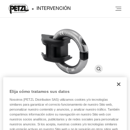
INTERVENCIÓN
Elija cómo tratamos sus datos
RING2SIDE
Nosotros [PETZL Distribution SAS) utilizamos cookies y/o tecnologías
similares para garantizar el correcto funcionamiento de nuestro Sitio web,
personalizar nuestro contenido y anuncios, y analizar nuestro tráfico. También
Accesorio que permite transformar un punto de
compartimos información sobre su navegación en nuestro Sitio web con
nuestros socios analíticos, publicitarios y de redes sociales para personalizar
enganche lateral textil en un punto de enganche metálico
nuestros anuncios. Si los acepta, nuestras cookies y/o tecnologías similares
solo estarán activas en nuestro Sitio web y no le seguirán en otros sitios web.