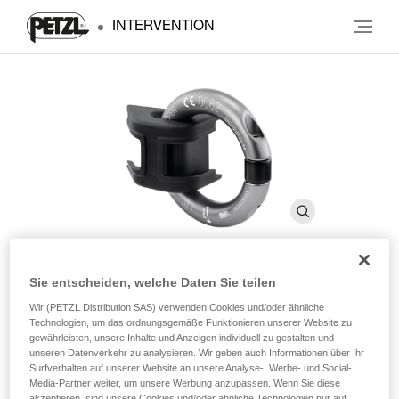
INTERVENTION
Sie entscheiden, welche Daten Sie teilen
RING2SIDE
Wir (PETZL Distribution SAS) verwenden Cookies und/oder ähnliche
Technologien, um das ordnungsgemäße Funktionieren unserer Website zu
gewährleisten, unsere Inhalte und Anzeigen individuell zu gestalten und
Zubehör zum Umbauen eines seitlichen Sicherungsrings
unseren Datenverkehr zu analysieren. Wir geben auch Informationen über Ihr
aus Gurtband in einen Sicherungsring aus Metall.
Surfverhalten auf unserer Website an unsere Analyse-, Werbe- und Social-
Media-Partner weiter, um unsere Werbung anzupassen. Wenn Sie diese
akzeptieren, sind unsere Cookies und/oder ähnliche Technologien nur auf