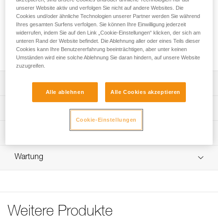
Mit dem RING2SIDE-Zubehör lässt sich ein seitlicher
unserer Website aktiv und verfolgen Sie nicht auf andere Websites. Die
Sicherungsring aus Gurtband an den FALCON-Gurten in
Cookies und/oder ähnliche Technologien unserer Partner werden Sie während
einen Sicherungsring aus Metall umbauen. Die große Öse
Ihres gesamten Surfens verfolgen. Sie können Ihre Einwilligung jederzeit
und die intuitive Einhängrichtung erleichtern das Einhängen.
widerrufen, indem Sie auf den Link „Cookie-Einstellungen“ klicken, der sich am
unteren Rand der Website befindet. Die Ablehnung aller oder eines Teils dieser
Bei Nichtgebrauch lässt es sich einklappen, um
Cookies kann Ihre Benutzererfahrung beeinträchtigen, aber unter keinen
Hängenbleiben zu verhindern.
Umständen wird eine solche Ablehnung Sie daran hindern, auf unsere Website
zuzugreifen.
Leistungsverzeichnis
Alle ablehnen
Alle Cookies akzeptieren
Zubehör zum Umbauen eines seitlichen Sicherungsrings
Technische Spezifikationen
aus Gurtband in einen Sicherungsring aus Metall:
Cookie-Einstellungen
- kompatibel mit den FALCON-Gurten,
Material: Aluminium, Kunststoff
Technische Informationen
- besteht aus einer halbstarren Komponente und einem
Gewicht: 75 g
RING OPEN,
Konformitätserklärung
- große Öse und intuitive Einhängrichtung erleichtern das
Bruchlast längs: 23 kN
Wartung
Das PDF herunterladen UE-Declaration-M028AA00-P28-
Einhängen,
RINGOPEN
Bruchlast quer: 23 kN
- lässt sich bei Nichtgebrauch einklappen, um
Hängenbleiben zu verhindern.
Häufige Fragen
Durchmesser der großen Öse (innen): 46 mm
Häufige Fragen
Zertifizierung(en): CE EN 362 type M, UKCA, EAC
Weitere Produkte
See all technical content
Zugrundeliegende Spezifikationen