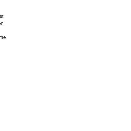
st
en
hme