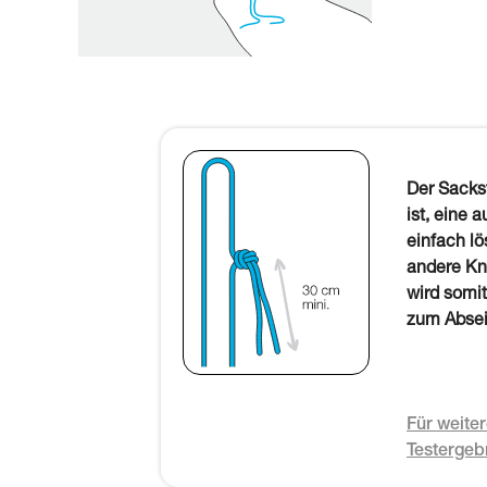
Der Sackst
ist, eine 
einfach l
andere Kn
wird somi
zum Absei
Für weiter
Testergeb