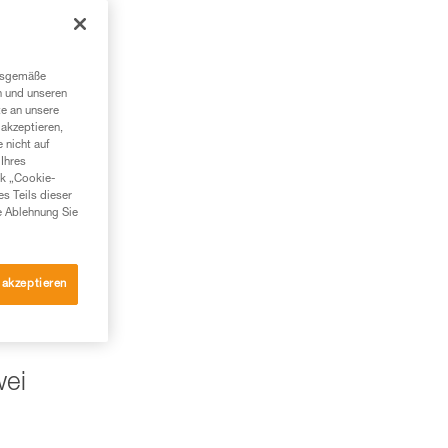
ngsgemäße
n und unseren
te an unsere
akzeptieren,
 nicht auf
Ihres
nk „Cookie-
es Teils dieser
e Ablehnung Sie
 akzeptieren
wei