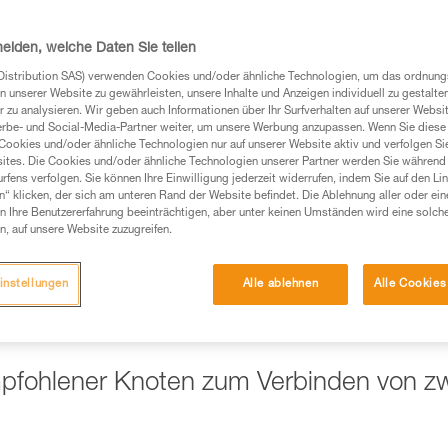
heiden, welche Daten Sie teilen
Distribution SAS) verwenden Cookies und/oder ähnliche Technologien, um das ordnu
n unserer Website zu gewährleisten, unsere Inhalte und Anzeigen individuell zu gestalte
Produkte, um die es in diesem Tech Tipp geht,
 zu analysieren. Wir geben auch Informationen über Ihr Surfverhalten auf unserer Websi
te ziehen. Um diese Zusatzinformationen verstehen zu
erbe- und Social-Media-Partner weiter, um unsere Werbung anzupassen. Wenn Sie diese 
auchsanweisung enthaltenen Informationen richtig
Cookies und/oder ähnliche Technologien nur auf unserer Website aktiv und verfolgen Sie
ites. Die Cookies und/oder ähnliche Technologien unserer Partner werden Sie während 
fens verfolgen. Sie können Ihre Einwilligung jederzeit widerrufen, indem Sie auf den Li
 eine entsprechende Ausbildung und ein spezielles
n“ klicken, der sich am unteren Rand der Website befindet. Die Ablehnung aller oder ein
inem Profi, ob Sie in der Lage sind, den Vorgang
 Ihre Benutzererfahrung beeinträchtigen, aber unter keinen Umständen wird eine solch
n eigenständig durchführen.
n, auf unsere Website zuzugreifen.
ivität verbundenen Techniken. Möglicherweise gibt es
chrieben werden.
instellungen
Alle ablehnen
Alle Cookies
mpfohlener Knoten zum Verbinden von z