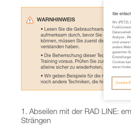
Sie entsc
WARNHINWEIS
Wir (PETZL 
Funktioniere
Lesen Sie die Gebrauchsanweisungen der 
Datenverkehr
aufmerksam durch, bevor Sie diesen zu Ra
Analyse-, W
können, müssen Sie zuerst die in der Gebr
sind unsere 
verstanden haben.
andere Webs
gesamten Sur
Die Beherrschung dieser Techniken setzt
Einstellunge
Training voraus. Prüfen Sie zusammen mit e
Cookies kann
alleine sicher zu wiederholen, bevor Sie ih
daran hinder
Wir geben Beispiele für die mit Ihrer Akt
noch andere Techniken, die hier nicht bes
Cookie-E
1. Abseilen mit der RAD LINE: e
Strängen