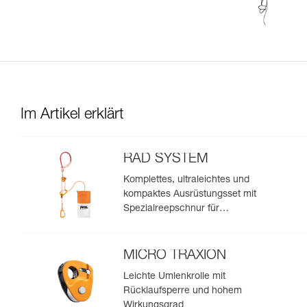
Im Artikel erklärt
RAD SYSTEM
Komplettes, ultraleichtes und
kompaktes Ausrüstungsset mit
Spezialreepschnur für
Skitourengeher und Freerider
zur Spaltenbergung, zum
Abseilen und zum Anseilen am
MICRO TRAXION
Gletscher, um eine Spaltenzone
Leichte Umlenkrolle mit
zu umfahren
Rücklaufsperre und hohem
Wirkungsgrad