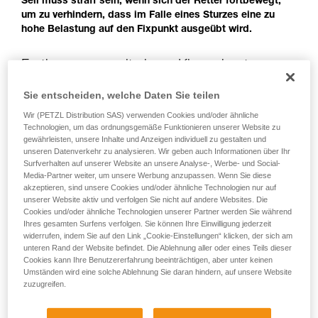
Seil muss straff sein, wenn sich der Retter fortbewegt,
der Gebrauchsanweisung enthaltenen
um zu verhindern, dass im Falle eines Sturzes eine zu
Informationen richtig verstanden haben.
hohe Belastung auf den Fixpunkt ausgeübt wird.
Die Beherrschung dieser Techniken setzt eine
entsprechende Ausbildung und ein spezielles
Training voraus. Prüfen Sie zusammen mit
Fortbewegung mit einem Klemmknoten am
einem Profi, ob Sie in der Lage sind, den
Seil des Gestürzten
Vorgang alleine sicher zu wiederholen, bevor
Sie entscheiden, welche Daten Sie teilen
Sie ihn eigenständig durchführen.
Wir (PETZL Distribution SAS) verwenden Cookies und/oder ähnliche
Wir geben Beispiele für die mit Ihrer Aktivität
Wenn das verbleibende, nicht belastete Seil zu kurz ist, kann
Technologien, um das ordnungsgemäße Funktionieren unserer Website zu
verbundenen Techniken. Möglicherweise gibt es
sich der Retter mit einem Klemmknoten am Seil, das den
gewährleisten, unsere Inhalte und Anzeigen individuell zu gestalten und
noch andere Techniken, die hier nicht
Gestürzten hält, fortbewegen. Nach Rückkehr zum Fixpunkt
unseren Datenverkehr zu analysieren. Wir geben auch Informationen über Ihr
beschrieben werden.
muss sich der Retter sofort wieder einbinden.
Surfverhalten auf unserer Website an unsere Analyse-, Werbe- und Social-
Media-Partner weiter, um unsere Werbung anzupassen. Wenn Sie diese
akzeptieren, sind unsere Cookies und/oder ähnliche Technologien nur auf
unserer Website aktiv und verfolgen Sie nicht auf andere Websites. Die
Cookies und/oder ähnliche Technologien unserer Partner werden Sie während
Ihres gesamten Surfens verfolgen. Sie können Ihre Einwilligung jederzeit
widerrufen, indem Sie auf den Link „Cookie-Einstellungen“ klicken, der sich am
unteren Rand der Website befindet. Die Ablehnung aller oder eines Teils dieser
Cookies kann Ihre Benutzererfahrung beeinträchtigen, aber unter keinen
Umständen wird eine solche Ablehnung Sie daran hindern, auf unsere Website
zuzugreifen.